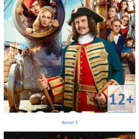
12+
Холоп 3