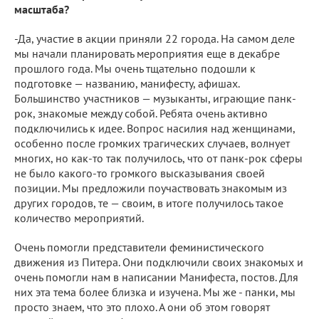
масштаба?
-Да, участие в акции приняли 22 города. На самом деле
мы начали планировать мероприятия еще в декабре
прошлого года. Мы очень тщательно подошли к
подготовке — названию, манифесту, афишах.
Большинство участников — музыканты, играющие панк-
рок, знакомые между собой. Ребята очень активно
подключились к идее. Вопрос насилия над женщинами,
особенно после громких трагических случаев, волнует
многих, но как-то так получилось, что от панк-рок сферы
не было какого-то громкого высказывания своей
позиции. Мы предложили поучаствовать знакомым из
других городов, те — своим, в итоге получилось такое
количество мероприятий.
Очень помогли представители феминистического
движения из Питера. Они подключили своих знакомых и
очень помогли нам в написании Манифеста, постов. Для
них эта тема более близка и изучена. Мы же - панки, мы
просто знаем, что это плохо. А они об этом говорят