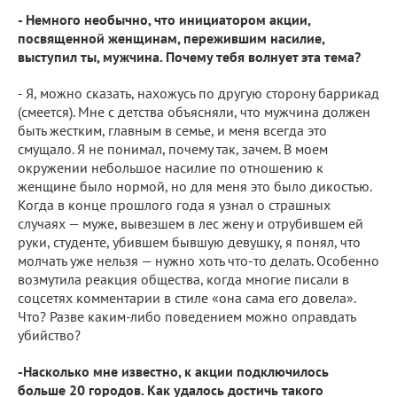
- Немного необычно, что инициатором акции,
посвященной женщинам, пережившим насилие,
выступил ты, мужчина. Почему тебя волнует эта тема?
- Я, можно сказать, нахожусь по другую сторону баррикад
(смеется). Мне с детства объясняли, что мужчина должен
быть жестким, главным в семье, и меня всегда это
смущало. Я не понимал, почему так, зачем. В моем
окружении небольшое насилие по отношению к
женщине было нормой, но для меня это было дикостью.
Когда в конце прошлого года я узнал о страшных
случаях — муже, вывезшем в лес жену и отрубившем ей
руки, студенте, убившем бывшую девушку, я понял, что
молчать уже нельзя — нужно хоть что-то делать. Особенно
возмутила реакция общества, когда многие писали в
соцсетях комментарии в стиле «она сама его довела».
Что? Разве каким-либо поведением можно оправдать
убийство?
-Насколько мне известно, к акции подключилось
больше 20 городов. Как удалось дос
тичь
такого