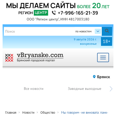
ООО "Регион центр", ИНН 4817003180
по новостям
9 августа 2026 г.
18+
воскресенье
Toggle
navigat
Брянск
Все новости
Заводные выходные
Главная
Новости
Общество
Мы говорим - не виновата: панк-