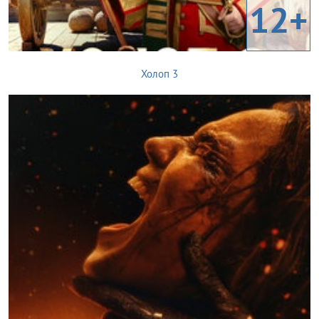
12+
Холоп 3