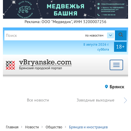
Реклама: ООО "Медведик", ИНН 3200007256
по новостям
8 августа 2026 г.
18+
суббота
Toggle
navigat
Брянск
Все новости
Заводные выходные
Главная
Новости
Общество
Брянцев и иностранцев