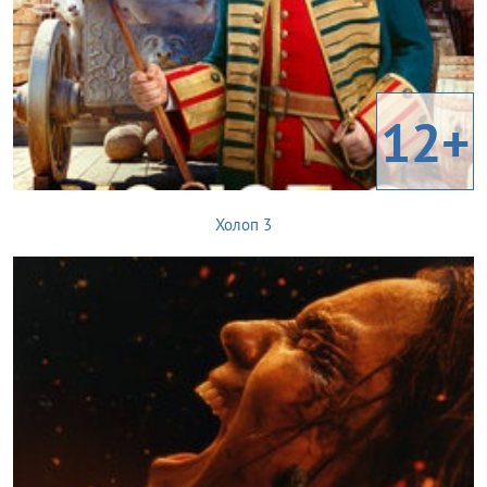
12+
Холоп 3