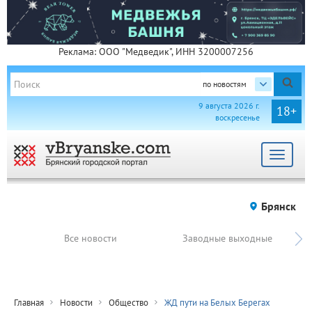
Реклама: ООО "Медведик", ИНН 3200007256
по новостям
9 августа 2026 г.
18+
воскресенье
Toggle
navigat
Брянск
Все новости
Заводные выходные
Главная
Новости
Общество
ЖД пути на Белых Берегах