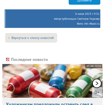
Добавить
8 июня 2023 г. 9:51
Автор публикации Светлана Чиркова
Фото: ИА vRossii.ru
Вернуться к списку новостей
Последние новости
05.08.2026
0+
Художникам предложили оставить след в