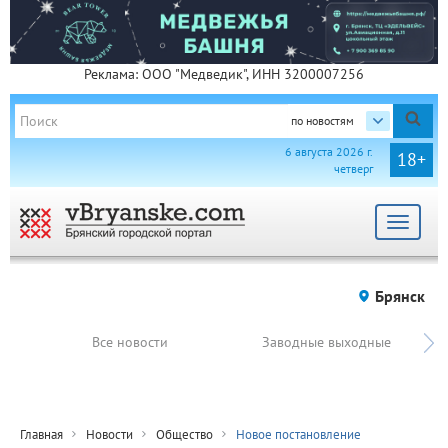
Реклама: ООО "Медведик", ИНН 3200007256
по новостям
6 августа 2026 г.
18+
четверг
Toggle
navigat
Брянск
Все новости
Заводные выходные
Главная
Новости
Общество
Новое постановление