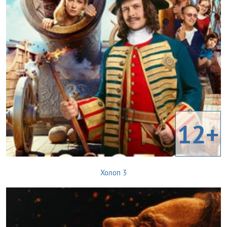
12+
Холоп 3