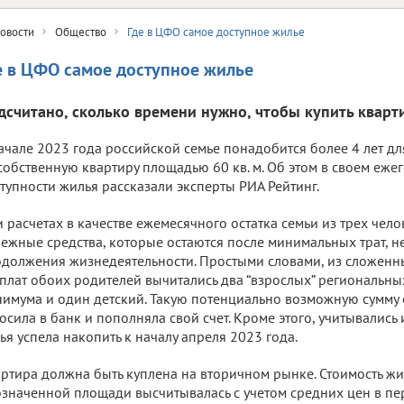
овости
Общество
Где в ЦФО самое доступное жилье
е в ЦФО самое доступное жилье
дсчитано, сколько времени нужно, чтобы купить кварт
ачале 2023 года российской семье понадобится более 4 лет дл
собственную квартиру площадью 60 кв. м. Об этом в своем еже
тупности жилья рассказали эксперты РИА Рейтинг.
 расчетах в качестве ежемесячного остатка семьи из трех чел
ежные средства, которые остаются после минимальных трат, 
должения жизнедеятельности. Простыми словами, из сложенн
плат обоих родителей вычитались два “взрослых” региональн
имума и один детский. Такую потенциально возможную сумму
осила в банк и пополняла свой счет. Кроме этого, учитывались
ья успела накопить к началу апреля 2023 года.
ртира должна быть куплена на вторичном рынке. Стоимость ж
значенной площади высчитывалась с учетом средних цен в пе