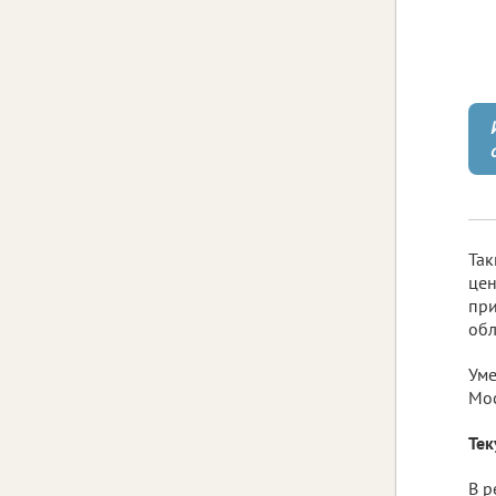
Так
цен
при
обл
Уме
Мос
Тек
В р