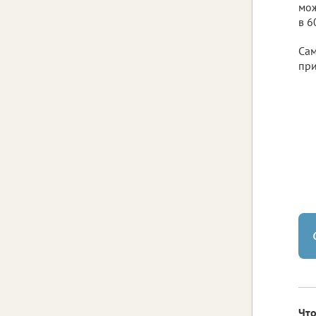
мож
в 6
Сам
при
Что