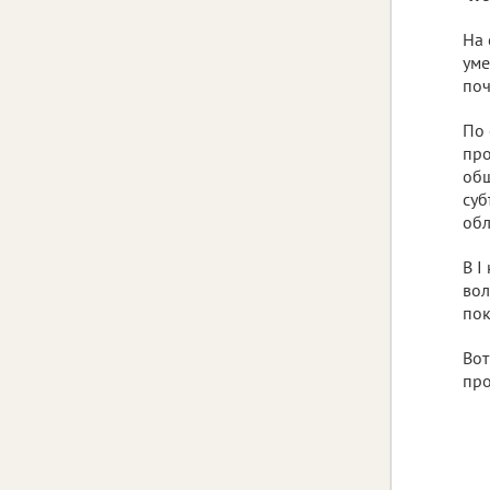
На 
уме
поч
По 
про
общ
суб
обл
В I
вол
пок
Вот
про