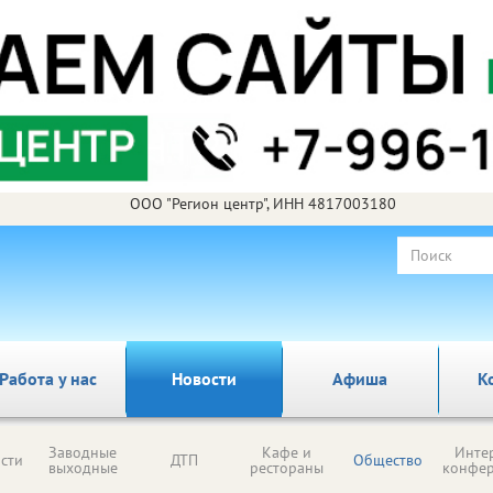
ООО "Регион центр", ИНН 4817003180
Работа у нас
Новости
Афиша
К
Заводные
Кафе и
Инте
сти
ДТП
Общество
выходные
рестораны
конфе