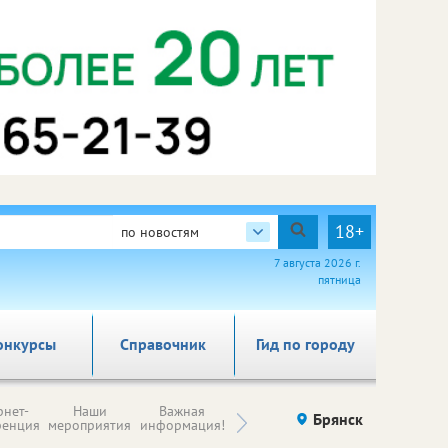
18+
по новостям
7 августа 2026 г.
пятница
онкурсы
Справочник
Гид по городу
Н
рнет-
Наши
Важная
Происшествия
Брянск
Здоровье
комп
ренция
мероприятия
информация!
п
ре