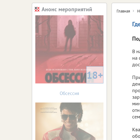
Анонс мероприятий
Главная
Н
Гд
По
В н
на 
дос
18+
При
ден
про
Обсессия
зар
мин
отн
сем
Ква
обо