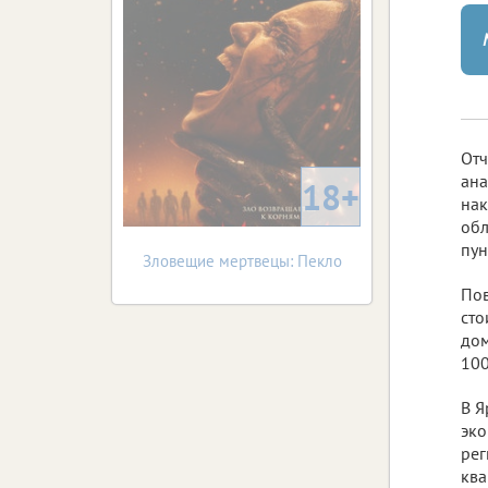
Отч
ана
18+
нак
обл
пун
Зловещие мертвецы: Пекло
Пов
сто
дом
100
В Я
эко
рег
ква