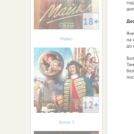
год
доп
18+
Дос
Яче
Майкл
на 
до 
Бол
Там
бел
пос
12+
Холоп 3