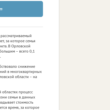
ет
а рассматриваемый
т, за которое семья
нкта. В Орловской
большим – всего 0,1
.
обствовало снижение
ений в многоквартирных
рловской области – на
й областях процесс
изни семьи в данных
кладывает стоимость
тся время, за которое