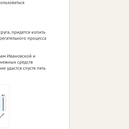
пользоваться
уга, придется копить
ерегательного процесса
ьям Ивановской и
енежных средств
е удастся спустя пять