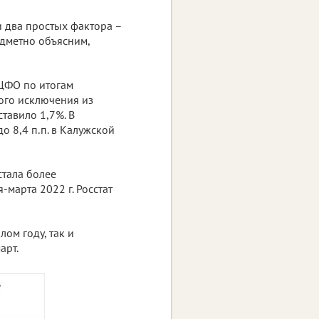
и два простых фактора –
дметно объясним,
ЦФО по итогам
ного исключения из
тавило 1,7%. В
до 8,4 п.п. в Калужской
стала более
марта 2022 г. Росстат
ом году, так и
арт.