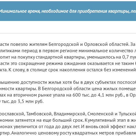
Минимальное время, необходимое для приобретения квартиры, л
асти повезло жителям Белгородской и Орловской областей. З
литиками период в первом регионе минимальное количество ле
опит на покупку стандартной квартиры, уменьшилось на 0,7 пу
асти это сокращение режима ожидания оказывается не таким 
кта. К слову, в столице срок накопления остался без изменений
ышению доступности жилья хотя бы в двух субъектах поспос
имости квартиры. В Белгородской области цена жилых помещ
ах на вторичном рынке упала на 600 тыс. до 4,1 млн руб., в О
 тыс. до 3,5 млн руб.
рославской, Тамбовской, Владимирской, Смоленской и Тульско
номии затянется на еще больший срок. Кумулятивный этап в ж
ионах увеличится от года до двух лет. И вновь свой эффект на
ртир. Аналогично ценовому росту квадратных метров прибавляе