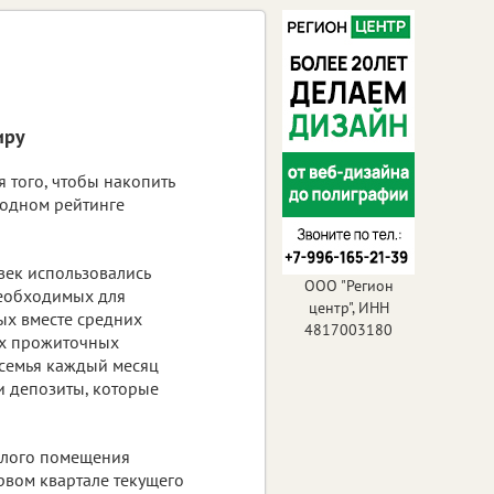
иру
я того, чтобы накопить
годном рейтинге
овек использовались
ООО "Регион
необходимых для
центр", ИНН
ых вместе средних
4817003180
ых прожиточных
 семья каждый месяц
 и депозиты, которые
илого помещения
рвом квартале текущего