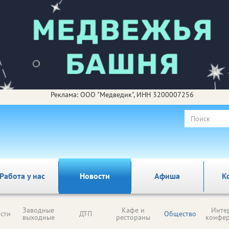
Реклама: ООО "Медведик", ИНН 3200007256
Работа у нас
Новости
Афиша
К
Заводные
Кафе и
Инте
сти
ДТП
Общество
выходные
рестораны
конфе