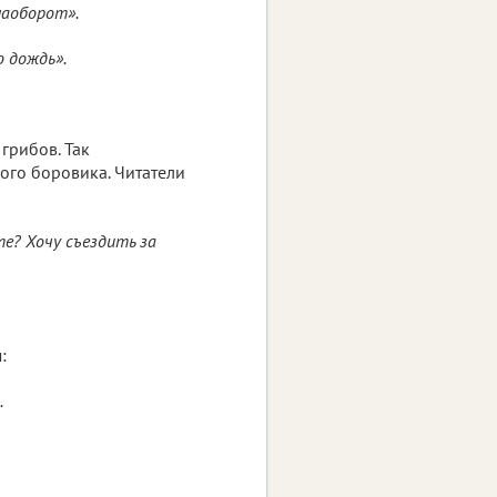
наоборот».
 дождь».
грибов. Так
ого боровика. Читатели
те? Хочу съездить за
:
.