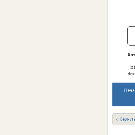
Хот
Нов
Янд
Печа
Вернуть