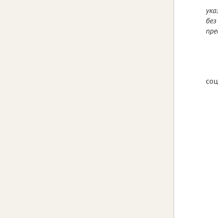
ука
без
пре
соц