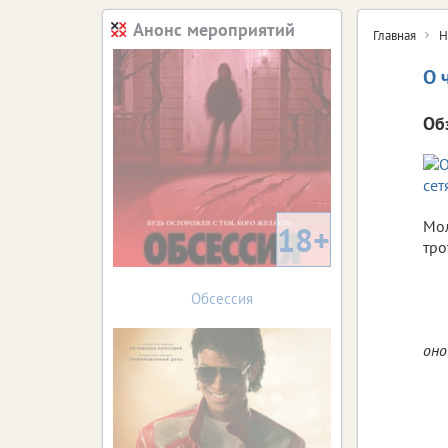
Анонс мероприятий
Главная
Н
О 
Об
Мол
18+
тро
Обсессия
оно