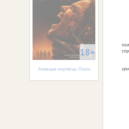
пол
18+
спр
гри
Зловещие мертвецы: Пекло