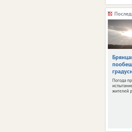
Послед
Брянца
пообещ
градус
Погода пр
испытани
жителей р