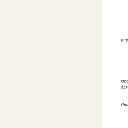
дер
кто
для
Про