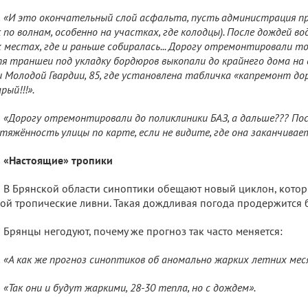
«И это окончательный слой асфальта, пусть администрация пр
к по волнам, особенно на участках, где колодцы). После дождей в
 местах, где и раньше собиралась... Дорогу отремонтировали то
я траншеи под укладку бордюров выкопали до крайнего дома на 
и Молодой Гвардии, 85, где установлена табличка «капремонт до
рый!!!».
«Дорогу отремонтировали до поликлиники БАЗ, а дальше??? П
тяжённость улицы по карте, если не видите, где она заканчивает
«Настоящие» тропики
В Брянской области синоптики обещают новый циклон, котор
ой тропические ливни. Такая дождливая погода продержится
Брянцы негодуют, почему же прогноз так часто меняется:
«А как же прогноз синоптиков об аномально жарких летних мес
«Так они и будут жаркими, 28-30 тепла, но с дождем».