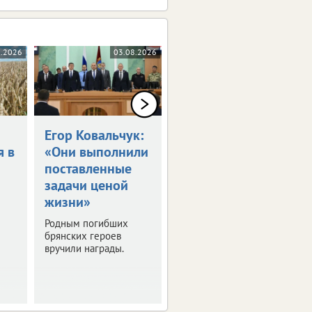
8.2026
03.08.2026
03.08.2026
Егор Ковальчук:
Синоптики
я в
«Они выполнили
пообещали 30-
поставленные
градусную жару
задачи ценой
в ЦФО
жизни»
Выяснили, где будет
особенно жарко. О
Родным погибших
погоде в регионах
брянских героев
присутствия ИА
вручили награды.
vRossii.ru в ближайшие
дни.