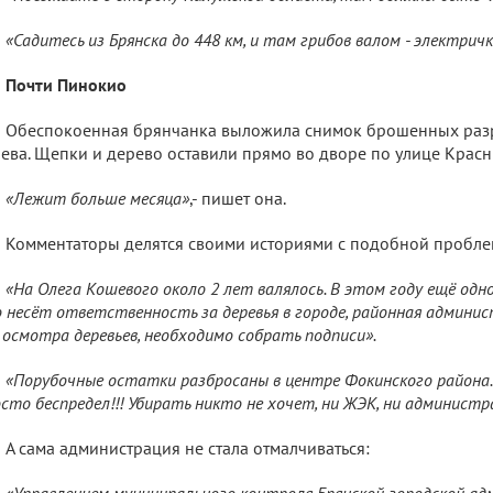
«Садитесь из Брянска до 448 км, и там грибов валом - электричк
Почти Пинокио
Обеспокоенная брянчанка выложила снимок брошенных раз
ева. Щепки и дерево оставили прямо во дворе по улице Красн
«Лежит больше месяца»
,- пишет она.
Комментаторы делятся своими историями с подобной пробле
«На Олега Кошевого около 2 лет валялось. В этом году ещё одно
 несёт ответственность за деревья в городе, районная админи
 осмотра деревьев, необходимо собрать подписи».
«Порубочные остатки разбросаны в центре Фокинского района. 
сто беспредел!!! Убирать никто не хочет, ни ЖЭК, ни администр
А сама администрация не стала отмалчиваться:
«Управлением муниципального контроля Брянской городской а