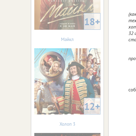
(ка
18+
тех
хот
32 
Майкл
ста
про
соб
12+
Холоп 3