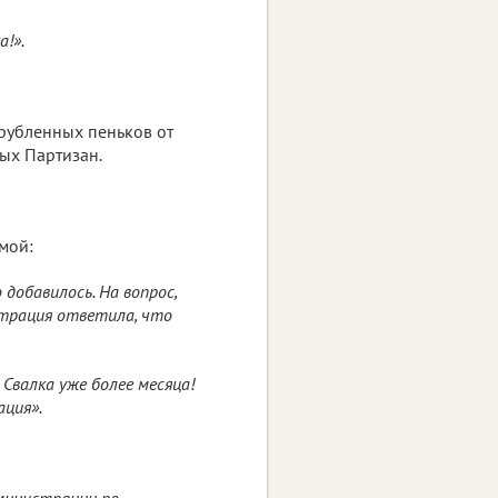
а!».
рубленных пеньков от
ых Партизан.
мой:
 добавилось. На вопрос,
страция ответила, что
Свалка уже более месяца!
ация».
дминистрации по