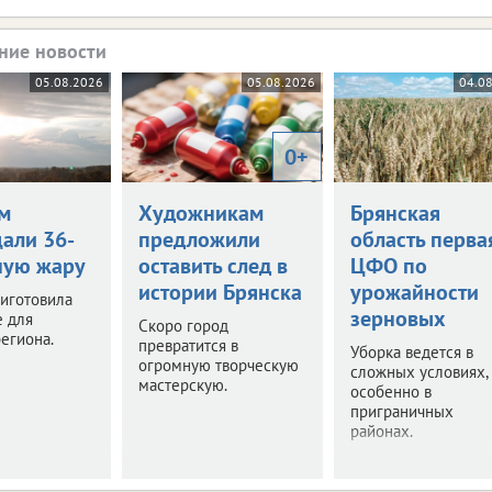
ние новости
05.08.2026
05.08.2026
04.0
0+
м
Художникам
Брянская
али 36-
предложили
область перва
ную жару
оставить след в
ЦФО по
истории Брянска
урожайности
иготовила
зерновых
е для
Скоро город
егиона.
превратится в
Уборка ведется в
огромную творческую
сложных условиях,
мастерскую.
особенно в
приграничных
районах.