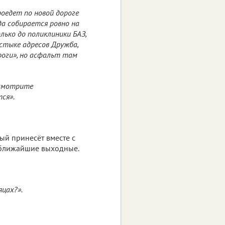
оедет по новой дороге
ода собирается ровно на
лько до поликлиники БАЗ,
стыке адресов Дружба,
роги», но асфальт там
осмотрите
ся».
ый принесёт вместе с
 ближайшие выходные.
яцах?».