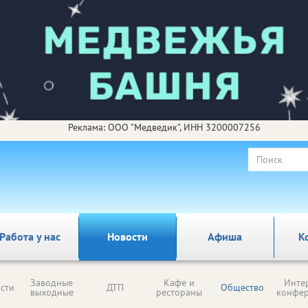
Реклама: ООО "Медведик", ИНН 3200007256
Работа у нас
Новости
Афиша
К
Заводные
Кафе и
Инте
сти
ДТП
Общество
выходные
рестораны
конфе