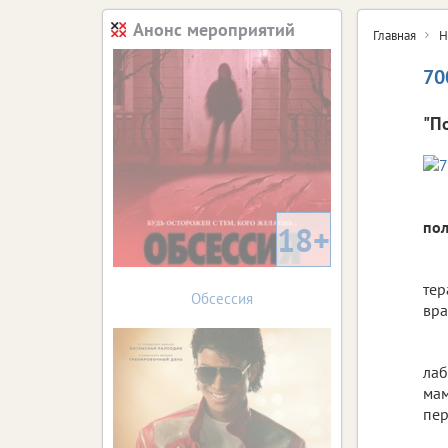
Анонс мероприятий
Главная
Н
70
"П
пол
18+
тер
Обсессия
вра
лаб
мам
пер