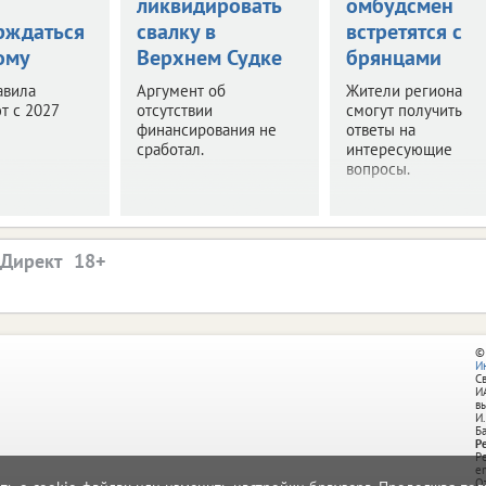
ликвидировать
омбудсмен
рждаться
свалку в
встретятся с
ому
Верхнем Судке
брянцами
авила
Аргумент об
Жители региона
т с 2027
отсутствии
смогут получить
финансирования не
ответы на
сработал.
интересующие
вопросы.
.Директ
©
И
С
И
в
И.
Б
Р
Р
e
О