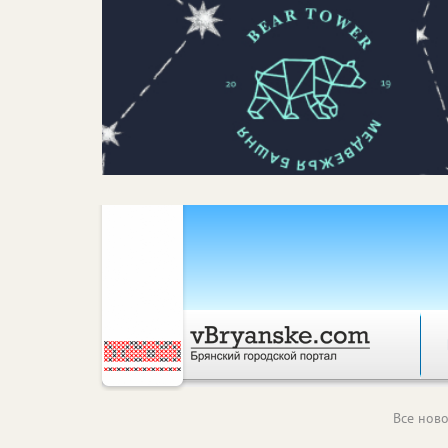
Все ново