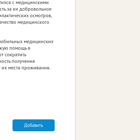
етился с медицинскими
ть за их добровольное
филактических осмотров,
качество медицинского
 мобильных медицинских
скую помощь в
т сократить
ность получения
 их места проживания.
Добавить