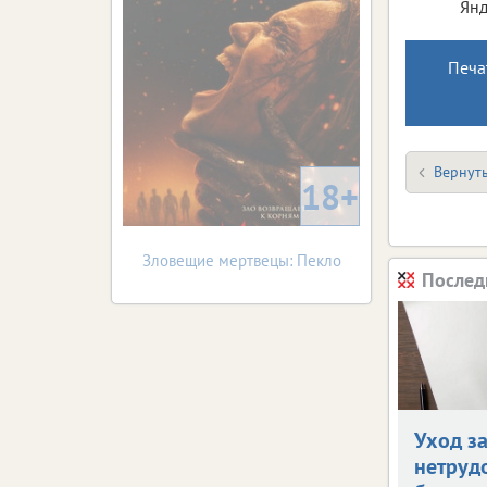
Янд
Печа
Вернуть
18+
Зловещие мертвецы: Пекло
Послед
Уход з
нетруд