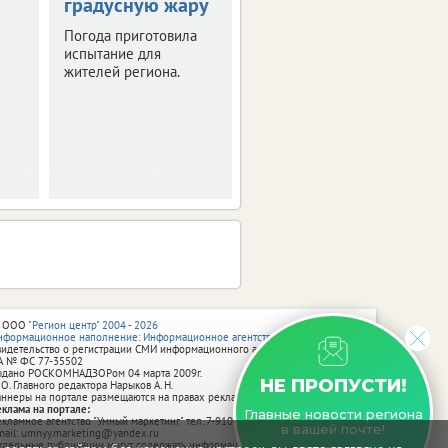
градусную жару
оставить след в
истории Брянска
Погода приготовила
испытание для
Скоро город
жителей региона.
превратится в
огромную творческую
мастерскую.
 ООО
"Регион центр" 2004 - 2026
нформационное наполнение: Информационное агентство vRossii.ru
видетельство о регистрации СМИ информационного агентства vRossii.ru
А № ФС 77‑35502
ыдано РОСКОМНАДЗОРом 04 марта 2009г.
НЕ ПРОПУСТИ!
 О. Главного редактора Нарыков А. Н.
аннеры на портале размещаются на правах рекламы.
еклама на портале:
Главные новости региона
екламное агентство "Умный маркетинг" тел. 7-910-267-70-40,
в вашей почте!
mail: umnyy.marketing@yandex.ru
тдельные публикации могут содержать информацию, не предназначенную