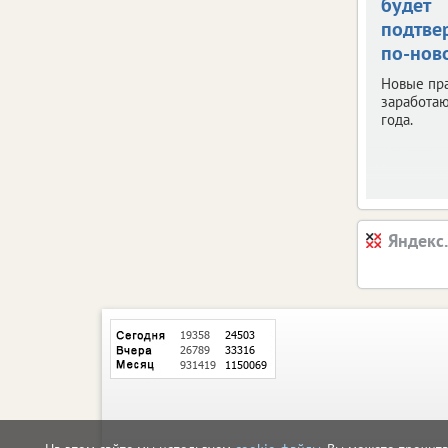
будет
подтве
по-нов
Новые пр
заработаю
года.
Яндекс