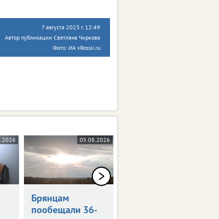
7 августа 2023 г. 12:49
Автор публикации Светлана Чиркова
Фото: ИА vRossii.ru
8.2026
05.08.2026
05.08.2026
0+
Брянцам
Художникам
пообещали 36-
предложили