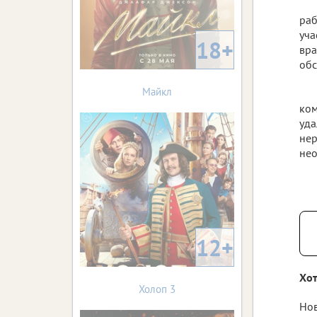
раб
уча
18+
вра
обс
Майкл
ком
уда
нер
нео
12+
Хот
Холоп 3
Нов