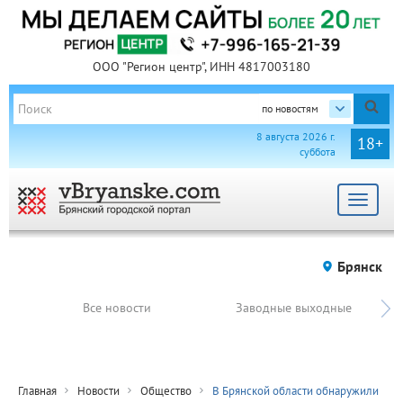
ООО "Регион центр", ИНН 4817003180
по новостям
8 августа 2026 г.
18+
суббота
Toggle
navigat
Брянск
Все новости
Заводные выходные
Главная
Новости
Общество
В Брянской области обнаружили