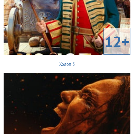
12+
Холоп 3