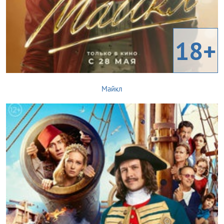
18+
Майкл