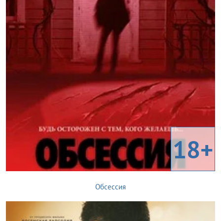
18+
Обсессия