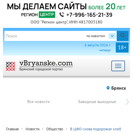
ООО "Регион центр", ИНН 4817003180
по новостям
6 августа 2026 г.
18+
четверг
Toggle
navigat
Брянск
Все новости
Заводные выходные
Главная
Новости
Общество
В ЦФО снова подорожал хлеб