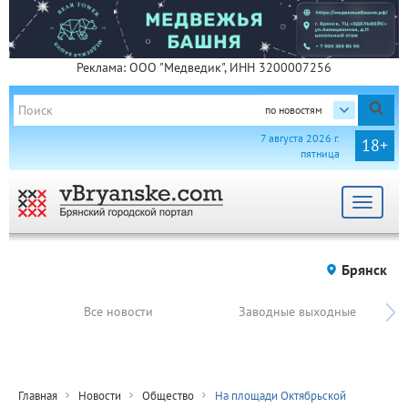
Реклама: ООО "Медведик", ИНН 3200007256
по новостям
7 августа 2026 г.
18+
пятница
Toggle
navigat
Брянск
Все новости
Заводные выходные
Главная
Новости
Общество
На площади Октябрьской