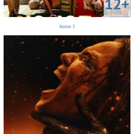
12+
Холоп 3