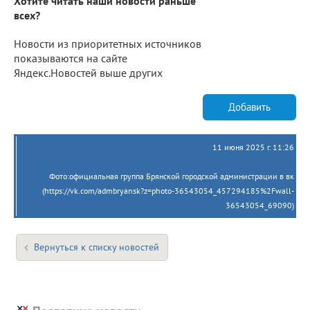
Хотите читать наши новости раньше
всех?
Новости из приоритетных источников
показываются на сайте
Яндекс.Новостей выше других
Добавить
11 июня 2025 г. 11:26
Фото:официальная группа Брянской городской администрации в вк
(https://vk.com/admbryansk?z=photo-36543054_457294185%2Fwall-
36543054_69090)
Вернуться к списку новостей