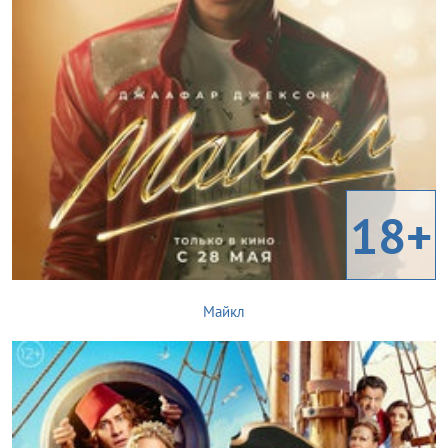
18+
Майкл