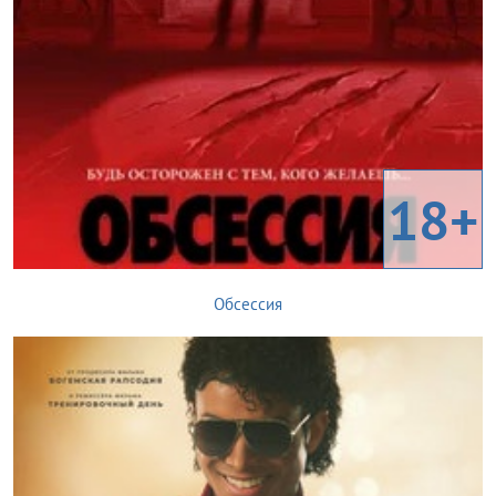
18+
Обсессия