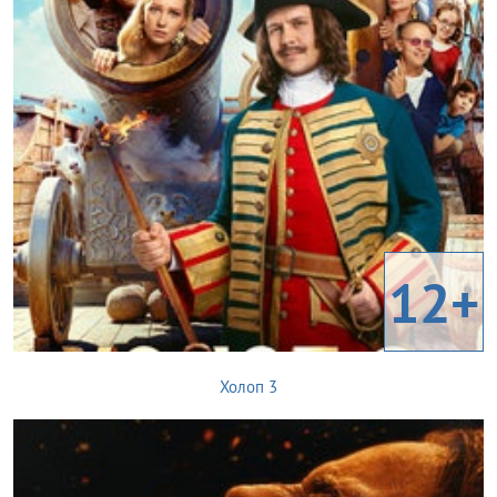
12+
Холоп 3