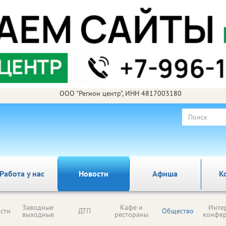
ООО "Регион центр", ИНН 4817003180
Работа у нас
Новости
Афиша
К
Заводные
Кафе и
Инте
сти
ДТП
Общество
выходные
рестораны
конфе