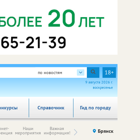
18+
по новостям
9 августа 2026 г.
воскресенье
онкурсы
Справочник
Гид по городу
Н
рнет-
Наши
Важная
Происшествия
Брянск
Здоровье
комп
ренция
мероприятия
информация!
п
ре