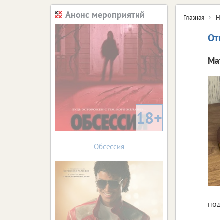
Анонс мероприятий
Главная
Н
От
Ма
18+
Обсессия
по