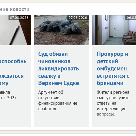
ние новости
07.08.2026
07.08.2026
06.0
а
Суд обязал
Прокурор и
оспособными
чиновников
детский
ликвидировать
омбудсмен
рждаться
свалку в
встретятся с
ому
Верхнем Судке
брянцами
авила
Аргумент об
Жители региона
т с 2027
отсутствии
смогут получить
финансирования не
ответы на
сработал.
интересующие
вопросы.