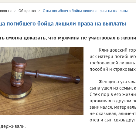
овости
Общество
Отца погибшего бойца лишили права на выплаты
ца погибшего бойца лишили права на выплаты
ть смогла доказать, что мужчина не участвовал в жизни
Клинцовский гор
иск матери погибшег
требовавшей лишить 
пособий и страховых
Женщина указала,
сына ушел из семьи, 
С тех пор в его жизни
проживал в другом р
занимался, материал
не оказывал, алимент
отец и сын связь друг
ддерживали.