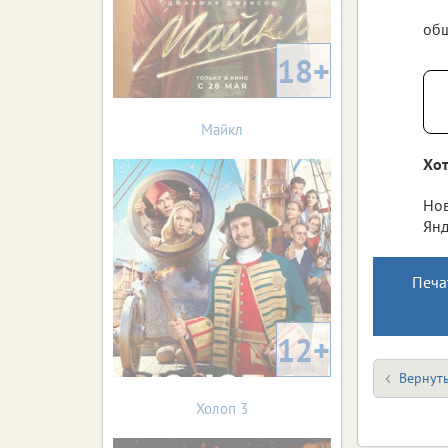
общ
18+
Майкл
Хот
Нов
Янд
Печа
12+
Вернуть
Холоп 3