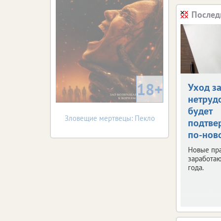
Послед
18+
Уход з
нетруд
будет
Зловещие мертвецы: Пекло
подтве
по-нов
Новые пр
заработаю
года.