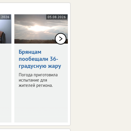
8.2026
05.08.2026
05.08.2026
0+
Брянцам
Художникам
пообещали 36-
предложили
градусную жару
оставить след в
истории Брянска
Погода приготовила
испытание для
Скоро город
жителей региона.
превратится в
огромную творческую
мастерскую.