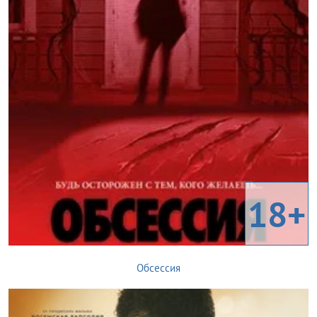
18+
Обсессия