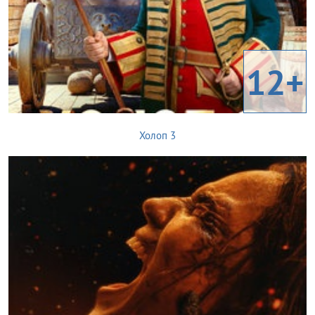
12+
Холоп 3