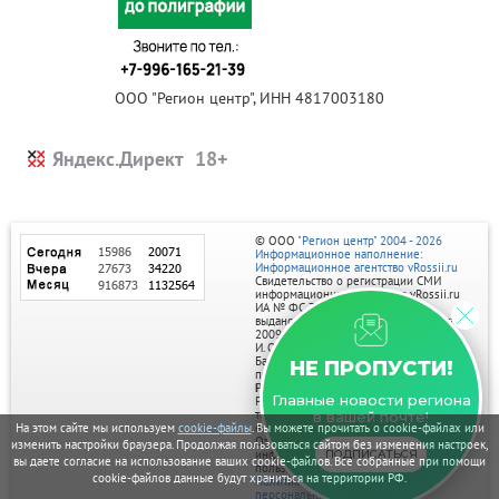
ООО "Регион центр", ИНН 4817003180
Яндекс.Директ
© ООО
"Регион центр" 2004 - 2026
Информационное наполнение:
Информационное агентство vRossii.ru
Свидетельство о регистрации СМИ
информационного агентства vRossii.ru
ИА № ФС 77‑35502
выдано РОСКОМНАДЗОРом 04 марта
2009г.
И. О. Главного редактора Нарыков А. Н.
Баннеры на портале размещаются на
НЕ ПРОПУСТИ!
правах рекламы.
Реклама на портале:
Главные новости региона
Рекламное агентство "Умный маркетинг"
тел. 7-910-267-70-40,
в вашей почте!
email: umnyy.marketing@yandex.ru
На этом сайте мы используем
cookie-файлы
. Вы можете прочитать о cookie-файлах или
Отдельные публикации могут содержать
изменить настройки браузера. Продолжая пользоваться сайтом без изменения настроек,
информацию, не предназначенную для
ПОДПИСАТЬСЯ
вы даете согласие на использование ваших cookie-файлов. Все собранные при помощи
пользователей до 18 лет.
cookie-файлов данные будут храниться на территории РФ.
Политика в отношении обработки
персональных данных