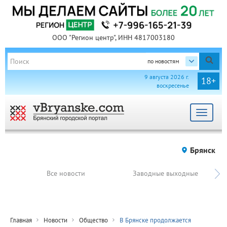
ООО "Регион центр", ИНН 4817003180
по новостям
9 августа 2026 г.
18+
воскресенье
Toggle
navigat
Брянск
Все новости
Заводные выходные
Главная
Новости
Общество
В Брянске продолжается