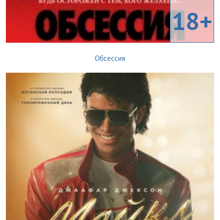
18+
Обсессия