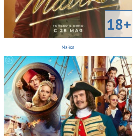
18+
Майкл