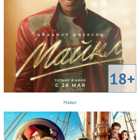
18+
Майкл