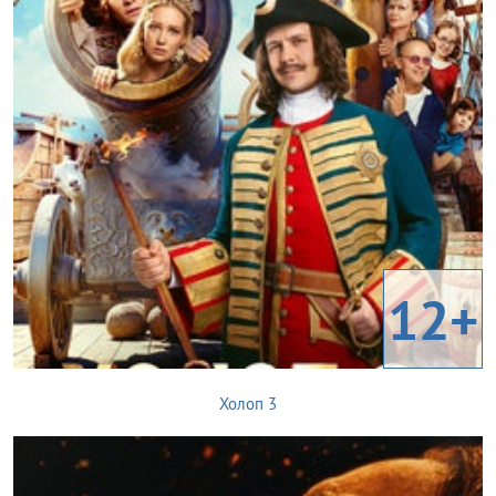
12+
Холоп 3