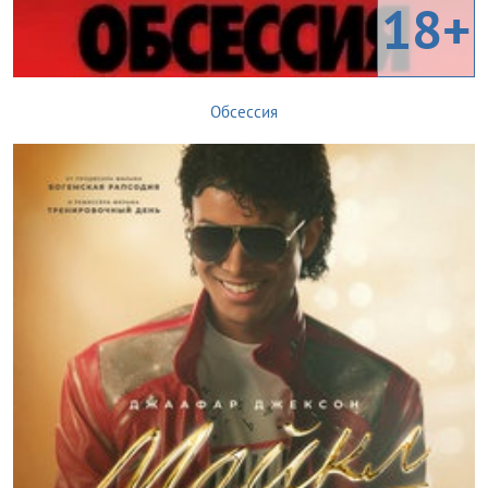
18+
Обсессия