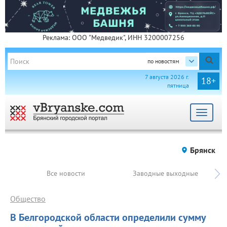
Реклама: ООО "Медведик", ИНН 3200007256
по новостям
7 августа 2026 г.
18+
пятница
Toggle
navigat
Брянск
Все новости
Заводные выходные
Общество
В Белгородской области определили сумму