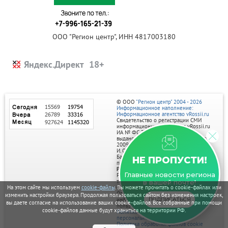
ООО "Регион центр", ИНН 4817003180
Яндекс.Директ
© ООО
"Регион центр" 2004 - 2026
Информационное наполнение:
Информационное агентство vRossii.ru
Свидетельство о регистрации СМИ
информационного агентства vRossii.ru
ИА № ФС 77‑35502
выдано РОСКОМНАДЗОРом 04 марта
2009г.
И. О. Главного редактора Нарыков А. Н.
Баннеры на портале размещаются на
НЕ ПРОПУСТИ!
правах рекламы.
Реклама на портале:
Главные новости региона
Рекламное агентство "Умный маркетинг"
тел. 7-910-267-70-40,
в вашей почте!
email: umnyy.marketing@yandex.ru
На этом сайте мы используем
cookie-файлы
. Вы можете прочитать о cookie-файлах или
Отдельные публикации могут содержать
изменить настройки браузера. Продолжая пользоваться сайтом без изменения настроек,
информацию, не предназначенную для
ПОДПИСАТЬСЯ
вы даете согласие на использование ваших cookie-файлов. Все собранные при помощи
пользователей до 18 лет.
cookie-файлов данные будут храниться на территории РФ.
Политика в отношении обработки
персональных данных
Политика обработки файлов cookie