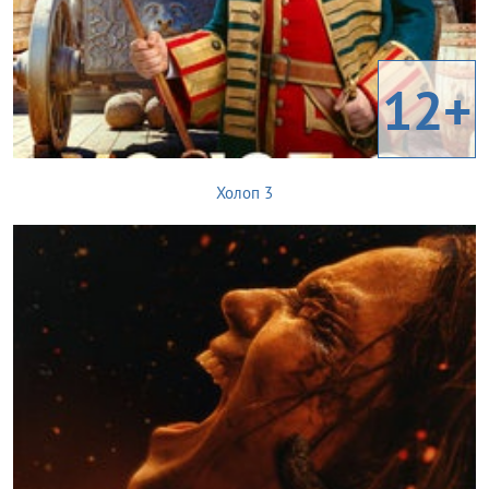
12+
Холоп 3