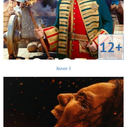
12+
Холоп 3