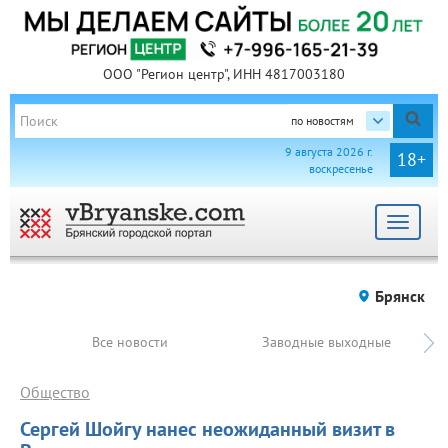
ООО "Регион центр", ИНН 4817003180
по новостям
9 августа 2026 г.
18+
воскресенье
Toggle
navigat
Брянск
Все новости
Заводные выходные
Общество
Сергей Шойгу нанес неожиданный визит в