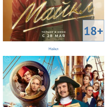
18+
Майкл