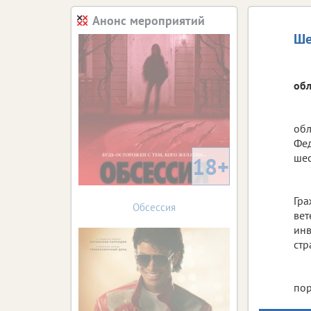
Анонс мероприятий
Ше
обл
обл
Фед
шес
18+
Гра
Обсессия
вет
инв
стр
пор