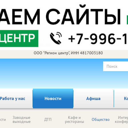
ООО "Регион центр", ИНН 4817003180
Работа у нас
Новости
Афиша
К
Заводные
Кафе и
Инте
сти
ДТП
Общество
выходные
рестораны
конфе