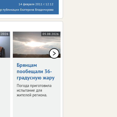
14 февраля 2011 г. 12:12
ор публикации Екатерина Владимирова
8.2026
05.08.2026
05.08.2026
0+
Брянцам
Художникам
пообещали 36-
предложили
градусную жару
оставить след в
истории Брянска
Погода приготовила
испытание для
Скоро город
жителей региона.
превратится в
огромную творческую
мастерскую.