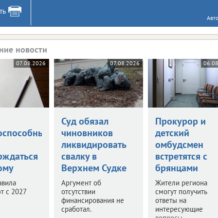
ть
Авт
ние новости
07.08.2026
07.08.2026
06.0
а
Суд обязал
Прокурор и
оспособными
чиновников
детский
ликвидировать
омбудсмен
рждаться
свалку в
встретятся с
ому
Верхнем Судке
брянцами
авила
Аргумент об
Жители региона
т с 2027
отсутствии
смогут получить
финансирования не
ответы на
сработал.
интересующие
вопросы.