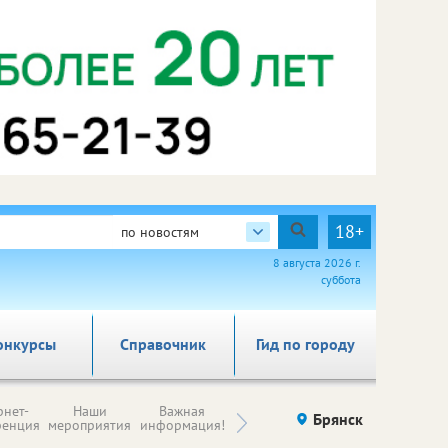
18+
по новостям
8 августа 2026 г.
суббота
онкурсы
Справочник
Гид по городу
Н
рнет-
Наши
Важная
Происшествия
Брянск
Здоровье
комп
ренция
мероприятия
информация!
п
ре