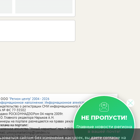
 ООО
"Регион центр" 2004 - 2026
нформационное наполнение: Информационное агентство vRossii.ru
видетельство о регистрации СМИ информационного агентства vRossii.ru
А № ФС 77‑35502
ыдано РОСКОМНАДЗОРом 04 марта 2009г.
НЕ ПРОПУСТИ!
 О. Главного редактора Нарыков А. Н.
аннеры на портале размещаются на правах рекламы.
еклама на портале:
Главные новости региона
екламное агентство "Умный маркетинг" тел. 7-910-267-70-40,
в вашей почте!
mail: umnyy.marketing@yandex.ru
тдельные публикации могут содержать информацию, не предназначенную
зоваться сайтом без изменения настроек, вы даете согласие на
ля пользователей до 18 лет.