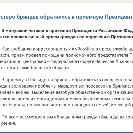
стеро брянцев обратились в приемную Президент
В минувший четверг в приемной Президента Российской Фед
асти прошел личный прием граждан по поручению Президент
Как сообщили корреспонденту ИА vRossii.ru в пресс-службе 
асти, прием провел помощник полномочного представителя П
ерации в Центральном федеральном округе Вячеслав Хижняко
тью жителями Брянской области.
В приемную Президента брянцы обратились с совершенно ра
ждан волновали проблемы маршрутных перевозок в Брянске, 
еранам войны, выделение автобуса общественной организации
алидов, детей из многодетных и малообеспеченных семей на 
аны Европы, получение ипотечного кредита семьей, имеющей 
По всем рассмотренным обращениям граждан были даны соо
учения.