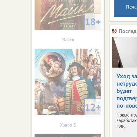
Печа
18+
Послед
Майкл
Уход з
нетруд
будет
подтве
12+
по-нов
Новые пр
заработаю
Холоп 3
года.