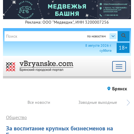
Реклама: ООО "Медведик", ИНН 3200007256
по новостям
8 августа 2026 г.
18+
суббота
Toggle
navigat
Брянск
Все новости
Заводные выходные
Общество
За воспитание крупных бизнесменов на