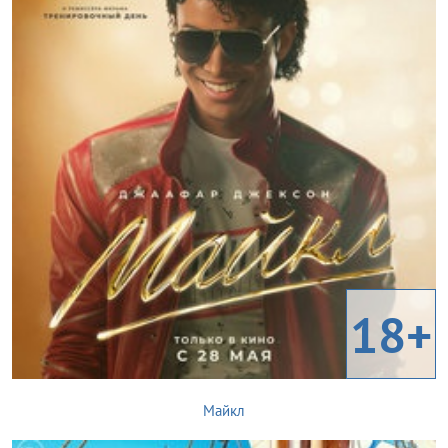
18+
Майкл