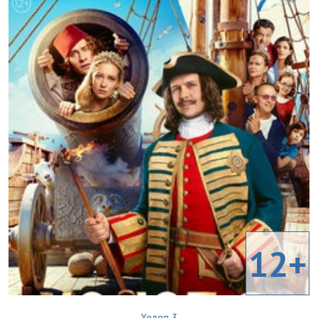
12+
Холоп 3