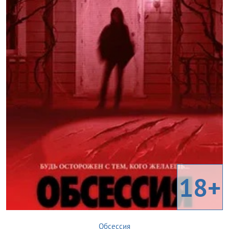
18+
Обсессия