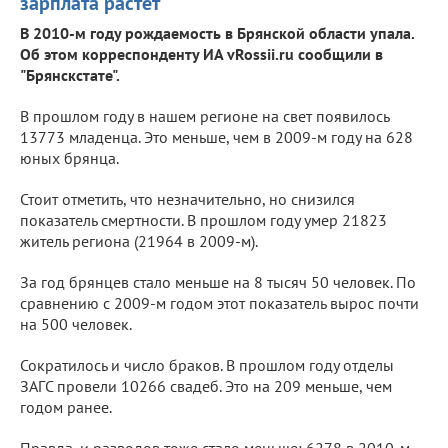
зарплата растет
В 2010-м году рождаемость в Брянской области упала.
Об этом корреспонденту ИА vRossii.ru сообщили в
"Брянскстате".
В прошлом году в нашем регионе на свет появилось
13773 младенца. Это меньше, чем в 2009-м году на 628
юных брянца.
Стоит отметить, что незначительно, но снизился
показатель смертности. В прошлом году умер 21823
житель региона (21964 в 2009-м).
За год брянцев стало меньше на 8 тысяч 50 человек. По
сравнению с 2009-м годом этот показатель вырос почти
на 500 человек.
Сократилось и число браков. В прошлом году отделы
ЗАГС провели 10266 свадеб. Это на 209 меньше, чем
годом ранее.
Правда, и разводов тоже стало меньше: 6278 в 2010-м,