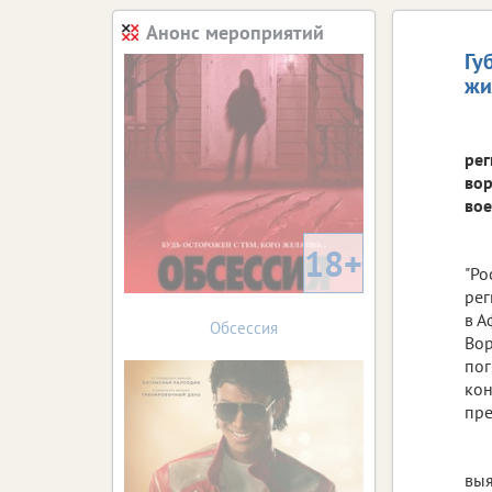
Анонс мероприятий
Гу
жи
рег
вор
вое
18+
"Ро
рег
в А
Обсессия
Вор
пог
кон
пре
выя