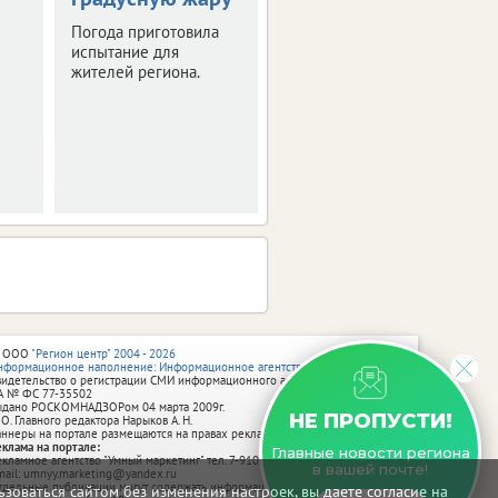
истории Брянска
Погода приготовила
испытание для
Скоро город
жителей региона.
превратится в
огромную творческую
мастерскую.
 ООО
"Регион центр" 2004 - 2026
нформационное наполнение: Информационное агентство vRossii.ru
видетельство о регистрации СМИ информационного агентства vRossii.ru
А № ФС 77‑35502
ыдано РОСКОМНАДЗОРом 04 марта 2009г.
НЕ ПРОПУСТИ!
 О. Главного редактора Нарыков А. Н.
аннеры на портале размещаются на правах рекламы.
еклама на портале:
Главные новости региона
екламное агентство "Умный маркетинг" тел. 7-910-267-70-40,
в вашей почте!
mail: umnyy.marketing@yandex.ru
тдельные публикации могут содержать информацию, не предназначенную
зоваться сайтом без изменения настроек, вы даете согласие на