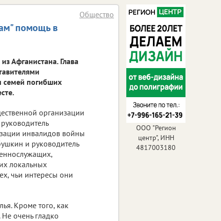
Общество
ам" помощь в
из Афганистана. Глава
ставителями
и семей погибших
сте.
щественной организации
 руководитель
ООО "Регион
изации инвалидов войны
центр", ИНН
бушкин и руководитель
4817003180
еннослужащих,
гих локальных
х, чьи интересы они
ья. Кроме того, как
 Не очень гладко