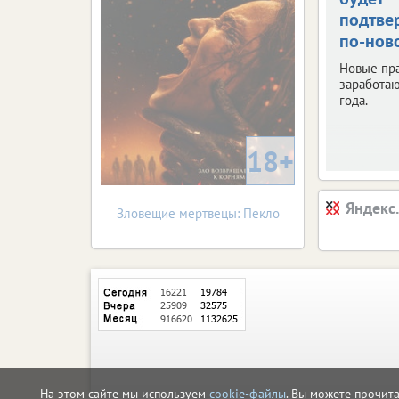
подтве
по-нов
Новые пр
заработаю
года.
18+
Яндекс
Зловещие мертвецы: Пекло
На этом сайте мы используем
cookie-файлы
. Вы можете прочит