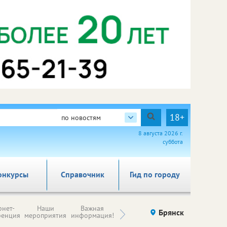
18+
по новостям
8 августа 2026 г.
суббота
онкурсы
Справочник
Гид по городу
Н
рнет-
Наши
Важная
Происшествия
Брянск
Здоровье
комп
ренция
мероприятия
информация!
п
ре