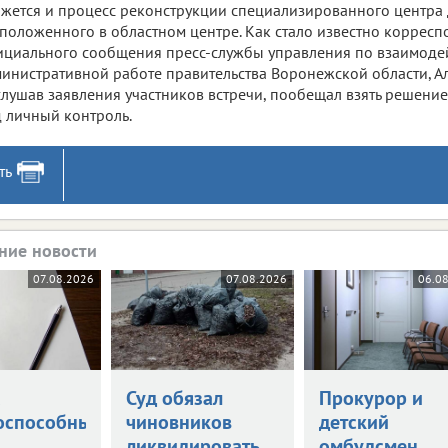
жется и процесс реконструкции специализированного центра 
положенного в областном центре. Как стало известно корреспон
циального сообщения пресс-службы управления по взаимоде
инистративной работе правительства Воронежской области, Ал
лушав заявления участников встречи, пообещал взять решен
 личный контроль.
ть
ние новости
07.08.2026
07.08.2026
06.0
а
Суд обязал
Прокурор и
оспособными
чиновников
детский
ликвидировать
омбудсмен