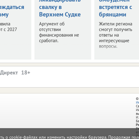
рждаться
свалку в
встретятся с
ому
Верхнем Судке
брянцами
авила
Аргумент об
Жители региона
т с 2027
отсутствии
смогут получить
финансирования не
ответы на
сработал.
интересующие
вопросы.
.Директ
©
И
С
И
в
И.
Б
Р
Р
e
О
ать о cookie-файлах или изменить настройки браузера. Продолжая поль