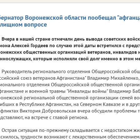
бернатор Воронежской области пообещал "афганц
лищном вопросе
Вчера в нашей стране отмечали день вывода советских войск 
иона Алексей Гордеев по случаю этой даты встретился с пред
онежских общественных организаций ветеранов, инвалидов 
ннослужащих, которые исполняли свой долг именно в этом ме
Руководитель регионального отделения Общероссийской об
ссийский союз ветеранов Афганистана" Владимир Михайленко,
ионального отделения Общероссийской общественной орган
фганистане и военной травмы "Инвалиды войны" Владимир Ба
онежской региональной общественной организации семей во
ибших в Республике Афганистан, на Северном Кавказе и в дру
фликтах Виктория Добровольская вчера обсудили проблемы те
дставляют, на встрече с главой региона.
Острая ситуация по-прежнему складывается с недостатком жил
снилось, трудности возникают с лекарственным обеспечением.