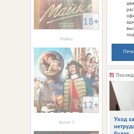
дви
рас
офи
18+
адм
выс
под
Майкл
Печа
Послед
12+
Уход з
Холоп 3
нетруд
будет