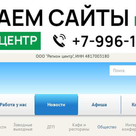
ООО "Регион центр", ИНН 4817003180
Работа у нас
Новости
Афиша
К
Заводные
Кафе и
Инте
сти
ДТП
Общество
выходные
рестораны
конфе