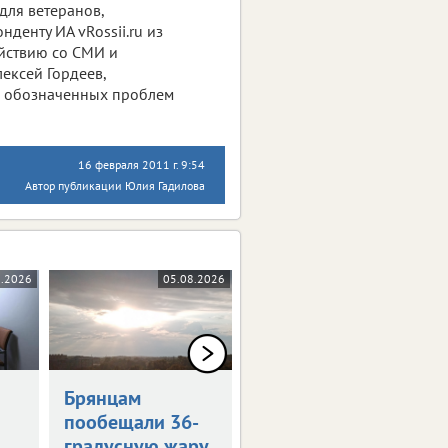
для ветеранов,
денту ИА vRossii.ru из
йствию со СМИ и
ексей Гордеев,
ие обозначенных проблем
16 февраля 2011 г. 9:54
Автор публикации Юлия Гадилова
8.2026
05.08.2026
05.08.2026
0+
Брянцам
Художникам
пообещали 36-
предложили
градусную жару
оставить след в