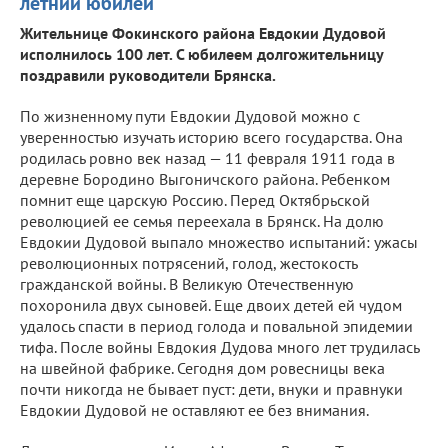
летний юбилей
Жительнице Фокинского района Евдокии Дудовой
исполнилось 100 лет. С юбилеем долгожительницу
поздравили руководители Брянска.
По жизненному пути Евдокии Дудовой можно с
уверенностью изучать историю всего государства. Она
родилась ровно век назад — 11 февраля 1911 года в
деревне Бородино Выгоничского района. Ребенком
помнит еще царскую Россию. Перед Октябрьской
революцией ее семья переехала в Брянск. На долю
Евдокии Дудовой выпало множество испытаний: ужасы
революционных потрясений, голод, жестокость
гражданской войны. В Великую Отечественную
похоронила двух сыновей. Еще двоих детей ей чудом
удалось спасти в период голода и повальной эпидемии
тифа. После войны Евдокия Дудова много лет трудилась
на швейной фабрике. Сегодня дом ровесницы века
почти никогда не бывает пуст: дети, внуки и правнуки
Евдокии Дудовой не оставляют ее без внимания.