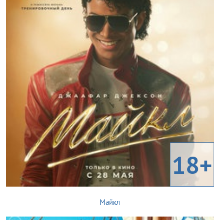
18+
Майкл