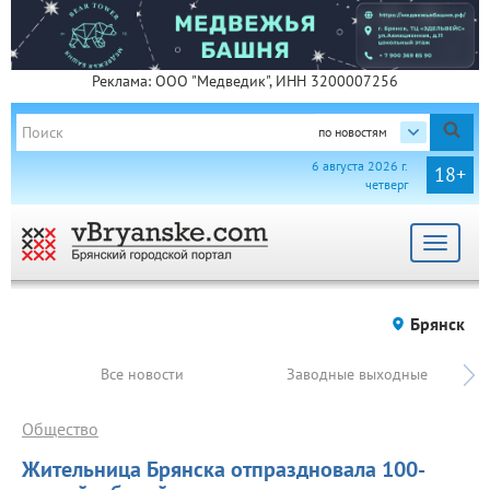
Реклама: ООО "Медведик", ИНН 3200007256
по новостям
6 августа 2026 г.
18+
четверг
Toggle
navigat
Брянск
Все новости
Заводные выходные
Общество
Жительница Брянска отпраздновала 100-