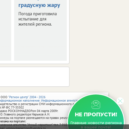
градусную жару
оставить след в
истории Брянска
Погода приготовила
испытание для
Скоро город
жителей региона.
превратится в
огромную творческую
мастерскую.
 ООО
"Регион центр" 2004 - 2026
нформационное наполнение: Информационное агентство vRossii.ru
видетельство о регистрации СМИ информационного агентства vRossii.ru
А № ФС 77‑35502
ыдано РОСКОМНАДЗОРом 04 марта 2009г.
НЕ ПРОПУСТИ!
 О. Главного редактора Нарыков А. Н.
аннеры на портале размещаются на правах рекламы.
еклама на портале:
Главные новости региона
екламное агентство "Умный маркетинг" тел. 7-910-267-70-40,
в вашей почте!
mail: umnyy.marketing@yandex.ru