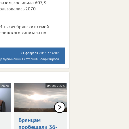
зом, составила 607, 9
ользовались 2070
4 тысяч брянских семей
еринского капитала по
21 февраля 2011 г. 16:02
ор публикации Екатерина Владимирова
8.2026
05.08.2026
05.08.2026
0+
Брянцам
Художникам
пообещали 36-
предложили