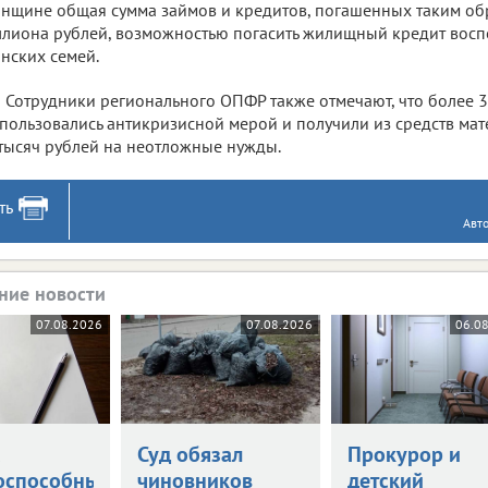
нщине общая сумма займов и кредитов, погашенных таким обра
лиона рублей, возможностью погасить жилищный кредит восп
нских семей.
Сотрудники регионального ОПФР также отмечают, что более 3
пользовались антикризисной мерой и получили из средств мат
тысяч рублей на неотложные нужды.
ть
Авт
ние новости
07.08.2026
07.08.2026
06.0
а
Суд обязал
Прокурор и
оспособными
чиновников
детский