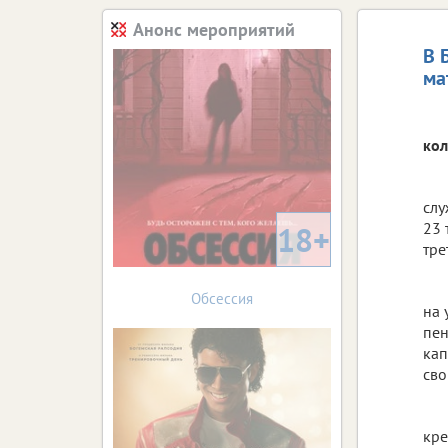
Анонс мероприятий
В 
ма
кол
слу
23 
18+
тре
Обсессия
на 
пен
кап
сво
кре