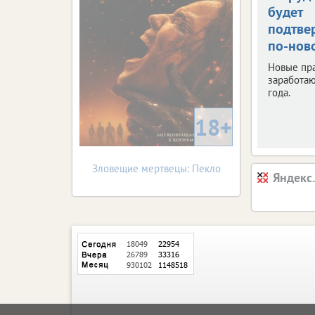
будет
подтве
по-нов
Новые пр
заработаю
года.
18+
Зловещие мертвецы: Пекло
Яндекс