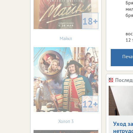
Бря
мил
бря
18+
вос
Майкл
12 
Печа
Послед
12+
Холоп 3
Уход з
нетруд