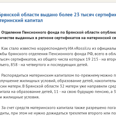
Брянской области выдано более 23 тысяч сертифи
теринский капитал
Отделение Пенсионного фонда по Брянской области опубли
ичестве выданных в регионе сертификатов на материнский с
Как стало известно корреспонденту ИА vRossii.ru из официал
жбы брянского отделения Пенсионного фонда РФ, всего в обл
тысяч сертификатов, из общего числа которых 19 215 - на втор
тьего, 858 - на четвертого и последующих детей.
Распорядиться материнским капиталом по-прежнему можно п
улучшение жилищных условий, образование детей, накопитель
сии матери. В Брянской области 32 матери уже направили сре
итала на образование детей, 11 - на свою будущую пенсию, а 3
и жилищные условия.
За счет средств материнского капитала также разрешено по
диты, при этом не нужно дожидаться трехлетия второго или п