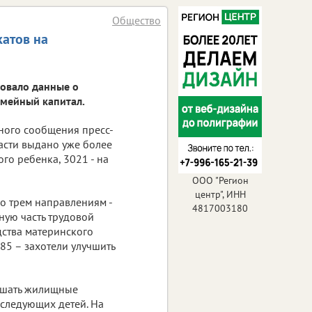
Общество
катов на
ковало данные о
емейный капитал.
ьного сообщения пресс-
асти выдано уже более
ого ребенка, 3021 - на
ООО "Регион
центр", ИНН
о трем направлениям -
4817003180
ную часть трудовой
дства материнского
85 – захотели улучшить
гашать жилищные
оследующих детей. На