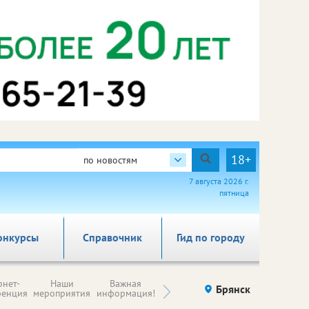
18+
по новостям
7 августа 2026 г.
пятница
онкурсы
Справочник
Гид по городу
Н
рнет-
Наши
Важная
Происшествия
Брянск
Здоровье
комп
ренция
мероприятия
информация!
п
ре