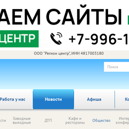
ООО "Регион центр", ИНН 4817003180
Работа у нас
Новости
Афиша
К
Заводные
Кафе и
Инте
сти
ДТП
Общество
выходные
рестораны
конфе