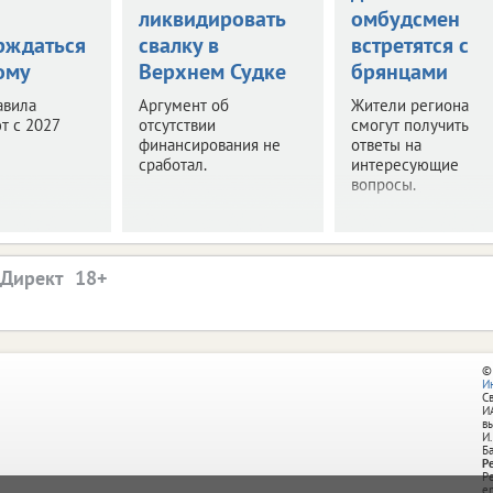
ликвидировать
омбудсмен
рждаться
свалку в
встретятся с
ому
Верхнем Судке
брянцами
авила
Аргумент об
Жители региона
т с 2027
отсутствии
смогут получить
финансирования не
ответы на
сработал.
интересующие
вопросы.
.Директ
©
И
С
И
в
И.
Б
Р
Р
e