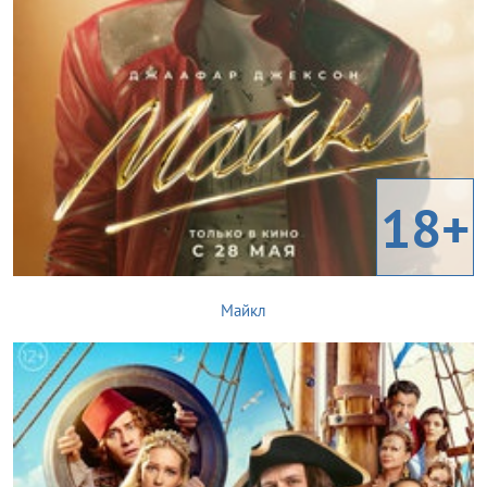
18+
Майкл