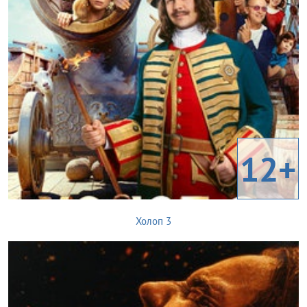
12+
Холоп 3