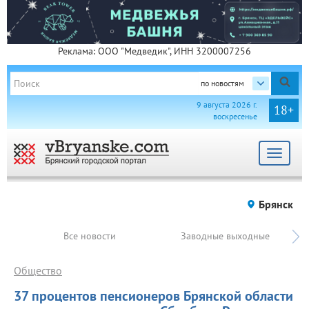
Реклама: ООО "Медведик", ИНН 3200007256
по новостям
9 августа 2026 г.
18+
воскресенье
Toggle
navigat
Брянск
Все новости
Заводные выходные
Общество
37 процентов пенсионеров Брянской области