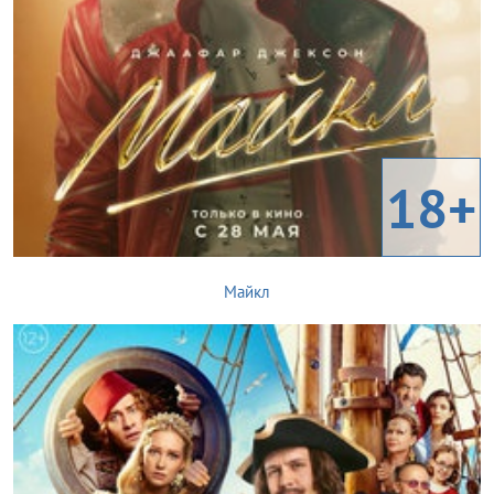
18+
Майкл