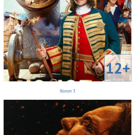
12+
Холоп 3