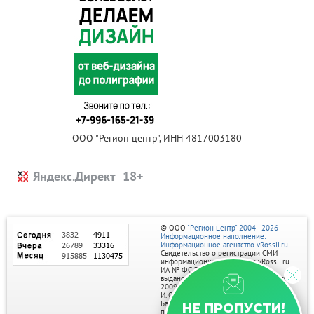
ООО "Регион центр", ИНН 4817003180
Яндекс.Директ
© ООО
"Регион центр" 2004 - 2026
Информационное наполнение:
Информационное агентство vRossii.ru
Свидетельство о регистрации СМИ
информационного агентства vRossii.ru
ИА № ФС 77‑35502
выдано РОСКОМНАДЗОРом 04 марта
2009г.
И. О. Главного редактора Нарыков А. Н.
Баннеры на портале размещаются на
НЕ ПРОПУСТИ!
правах рекламы.