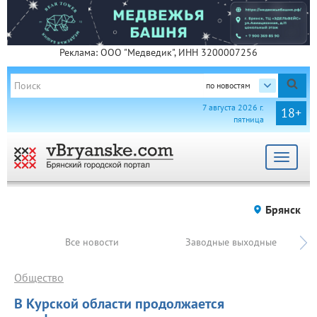
Реклама: ООО "Медведик", ИНН 3200007256
по новостям
7 августа 2026 г.
18+
пятница
Toggle
navigat
Брянск
Все новости
Заводные выходные
Общество
В Курской области продолжается