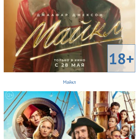
18+
Майкл