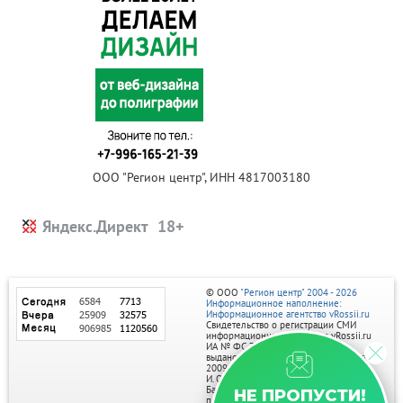
ООО "Регион центр", ИНН 4817003180
Яндекс.Директ
© ООО
"Регион центр" 2004 - 2026
Информационное наполнение:
Информационное агентство vRossii.ru
Свидетельство о регистрации СМИ
информационного агентства vRossii.ru
ИА № ФС 77‑35502
выдано РОСКОМНАДЗОРом 04 марта
2009г.
И. О. Главного редактора Нарыков А. Н.
Баннеры на портале размещаются на
НЕ ПРОПУСТИ!
правах рекламы.