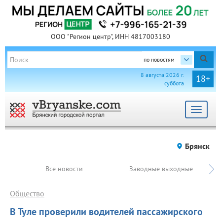
ООО "Регион центр", ИНН 4817003180
по новостям
8 августа 2026 г.
18+
суббота
Toggle
navigat
Брянск
Все новости
Заводные выходные
Общество
В Туле проверили водителей пассажирского