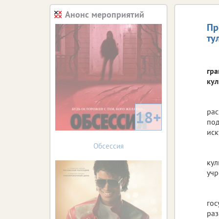
Анонс мероприятий
Пр
ту
гра
кул
рас
18+
под
иск
Обсессия
кул
учр
гос
раз