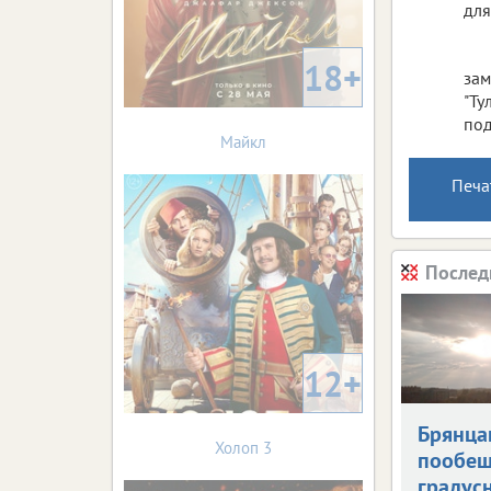
для
18+
зам
"Ту
под
Майкл
Печа
Послед
12+
Брянца
Холоп 3
пообещ
градус