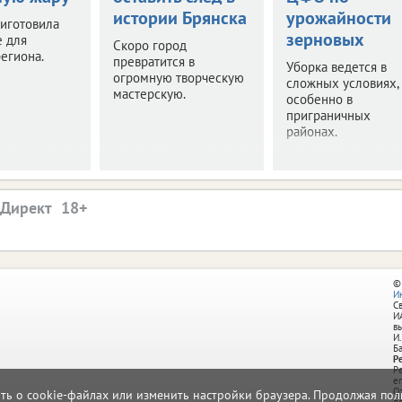
истории Брянска
урожайности
иготовила
зерновых
е для
Скоро город
егиона.
превратится в
Уборка ведется в
огромную творческую
сложных условиях,
мастерскую.
особенно в
приграничных
районах.
.Директ
©
И
С
И
в
И.
Б
Р
Р
e
О
ать о cookie-файлах или изменить настройки браузера. Продолжая поль
д