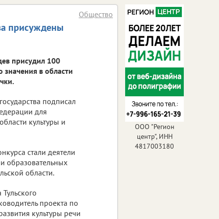
Общество
тва присуждены
ев присудил 100
 значения в области
чки.
государства подписал
едерации для
бласти культуры и
ООО "Регион
центр", ИНН
4817003180
нкурса стали деятели
ели образовательных
льской области.
 Тульского
ководитель проекта по
азвития культуры речи