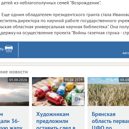
 детей из неблагополучных семей "Возрождение".
Еще одним обладателем президентского гранта стала Ивано
еститель директора по научной работе государственного учре
льская областная универсальная научная библиотека". Она пол
держку на осуществление проекта "Войны газетная строка - ст
ть
Авт
ние новости
05.08.2026
05.08.2026
04.0
0+
м
Художникам
Брянская
али 36-
предложили
область перва
ную жару
оставить след в
ЦФО по