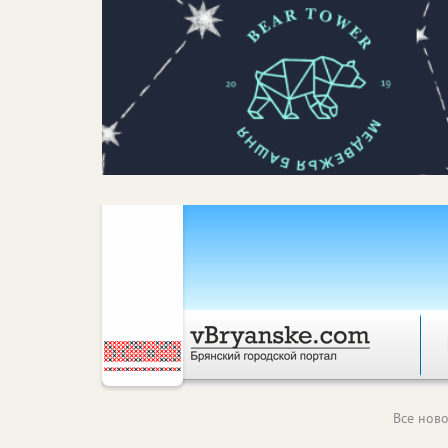
Все ново