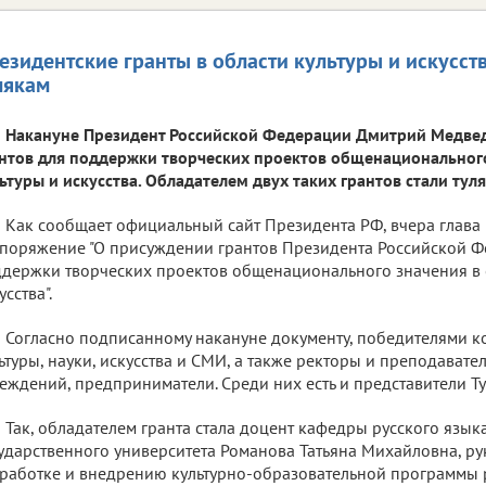
езидентские гранты в области культуры и искусс
лякам
Накануне Президент Российской Федерации Дмитрий Медвед
нтов для поддержки творческих проектов общенационального
ьтуры и искусства. Обладателем двух таких грантов стали туля
Как сообщает официальный сайт Президента РФ, вчера глава 
поряжение "О присуждении грантов Президента Российской Ф
держки творческих проектов общенационального значения в о
усства".
Согласно подписанному накануне документу, победителями ко
ьтуры, науки, искусства и СМИ, а также ректоры и преподават
еждений, предприниматели. Среди них есть и представители Ту
Так, обладателем гранта стала доцент кафедры русского языка
ударственного университета Романова Татьяна Михайловна, ру
работке и внедрению культурно-образовательной программы р