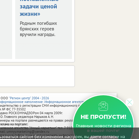
задачи ценой
в ЦФО
жизни»
Выяснили, где будет
особенно жарко. О
Родным погибших
погоде в регионах
брянских героев
присутствия ИА
вручили награды.
vRossii.ru в ближайшие
дни.
 ООО
"Регион центр" 2004 - 2026
нформационное наполнение: Информационное агентство vRossii.ru
видетельство о регистрации СМИ информационного агентства vRossii.ru
А № ФС 77‑35502
ыдано РОСКОМНАДЗОРом 04 марта 2009г.
НЕ ПРОПУСТИ!
 О. Главного редактора Нарыков А. Н.
аннеры на портале размещаются на правах рекламы.
еклама на портале:
Главные новости региона
екламное агентство "Умный маркетинг" тел. 7-910-267-70-40,
в вашей почте!
mail: umnyy.marketing@yandex.ru
тдельные публикации могут содержать информацию, не предназначенную
зоваться сайтом без изменения настроек, вы даете согласие на
ля пользователей до 18 лет.