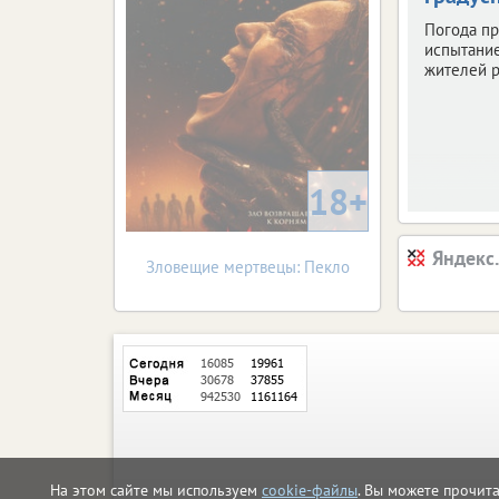
Погода пр
испытани
жителей р
18+
Яндекс
Зловещие мертвецы: Пекло
На этом сайте мы используем
cookie-файлы
. Вы можете прочит