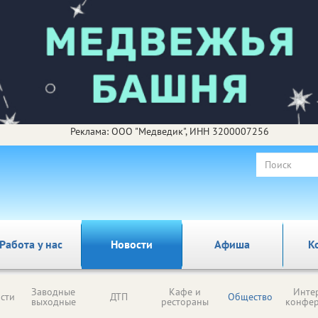
Реклама: ООО "Медведик", ИНН 3200007256
Работа у нас
Новости
Афиша
К
Заводные
Кафе и
Инте
сти
ДТП
Общество
выходные
рестораны
конфе