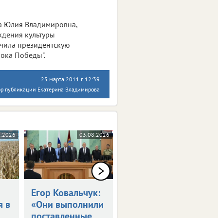
ва Юлия Владимировна,
ждения культуры
учила президентскую
рока Победы".
25 марта 2011 г. 12:39
ор публикации Екатерина Владимирова
8.2026
03.08.2026
03.08.2026
Егор Ковальчук:
Синоптики
я в
«Они выполнили
пообещали 30-
поставленные
градусную жару