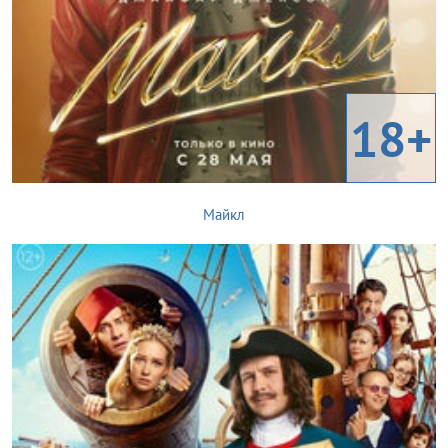
18+
Майкл