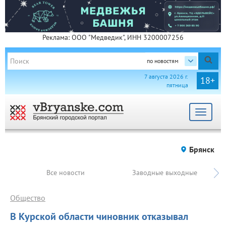
Реклама: ООО "Медведик", ИНН 3200007256
по новостям
7 августа 2026 г.
18+
пятница
Toggle
navigat
Брянск
Все новости
Заводные выходные
Общество
В Курской области чиновник отказывал