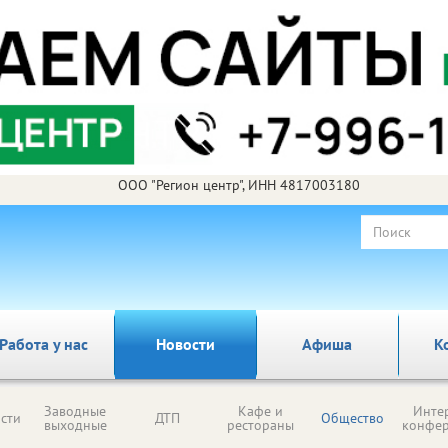
ООО "Регион центр", ИНН 4817003180
Работа у нас
Новости
Афиша
К
Заводные
Кафе и
Инте
сти
ДТП
Общество
выходные
рестораны
конфе