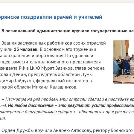
Брянске поздравили врачей и учителей
В региональной администрации вручили государственные на
Звания заслуженных работников своих отраслей
лучили
13 человек.
В основном это труженики
авоохранения и образования. Поздравляли
нцев заместитель полномочного представителя
зидента РФ в ЦФО Мурат Зязиков, глава региона
олай Денин, председатель областной Думы
димир Гайдуков, федеральный инспектор в
нской области Михаил Калашников.
– Несмотря на ряд проблем эти отрасли сделали в последнее в
ред.
Но любое достижение – это результат усилий профессионал
актерами и благородными сердцами, - обратился к присутству
ин.
Орден Дружбы вручили Андрею Антюхову, ректору Брянского 