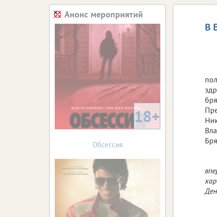
Анонс мероприятий
В 
по
здр
бря
Пре
18+
Ник
Вла
Бря
Обсессия
впе
хар
Ден