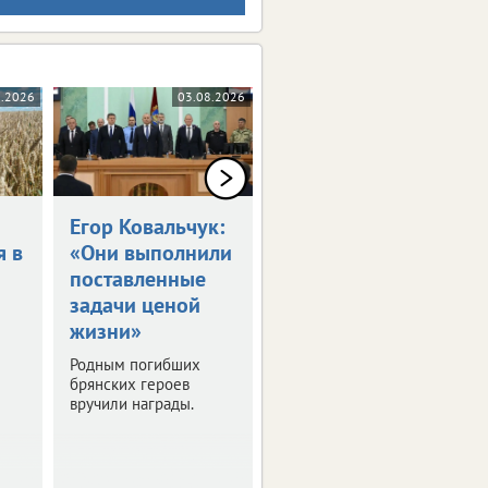
8.2026
03.08.2026
03.08.2026
Егор Ковальчук:
Синоптики
я в
«Они выполнили
пообещали 30-
поставленные
градусную жару
задачи ценой
в ЦФО
жизни»
Выяснили, где будет
особенно жарко. О
Родным погибших
погоде в регионах
брянских героев
присутствия ИА
вручили награды.
vRossii.ru в ближайшие
дни.