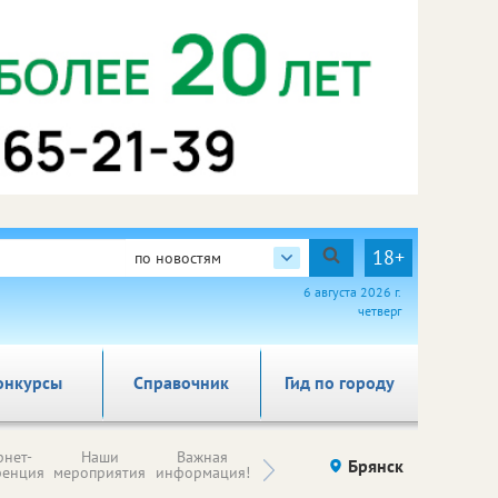
18+
по новостям
6 августа 2026 г.
четверг
онкурсы
Справочник
Гид по городу
Н
рнет-
Наши
Важная
Происшествия
Брянск
Здоровье
комп
ренция
мероприятия
информация!
п
ре