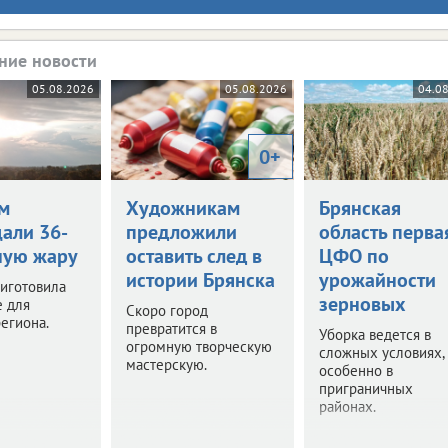
ние новости
05.08.2026
05.08.2026
04.0
0+
м
Художникам
Брянская
али 36-
предложили
область перва
ную жару
оставить след в
ЦФО по
истории Брянска
урожайности
иготовила
зерновых
е для
Скоро город
егиона.
превратится в
Уборка ведется в
огромную творческую
сложных условиях,
мастерскую.
особенно в
приграничных
районах.