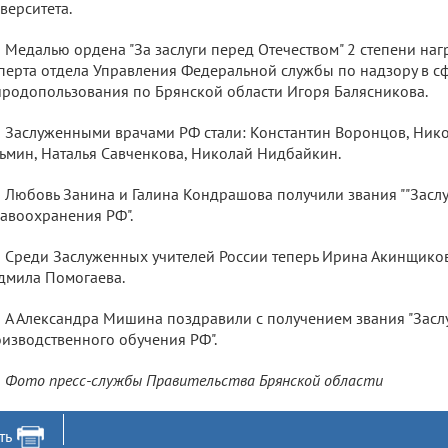
верситета.
Медалью ордена "За заслуги перед Отечеством" 2 степени на
перта отдела Управления Федеральной службы по надзору в с
родопользования по Брянской области Игоря Балясникова.
Заслуженными врачами РФ стали: Константин Воронцов, Ник
ьмин, Наталья Савченкова, Николай Нидбайкин.
Любовь Занина и Галина Кондрашова получили звания ""Зас
авоохранения РФ".
Среди Заслуженных учителей России теперь Ирина Акинщиков
мила Помогаева.
А Александра Мишина поздравили с получением звания "Зас
изводственного обучения РФ".
Фото пресс-службы Правительства Брянской области
ть