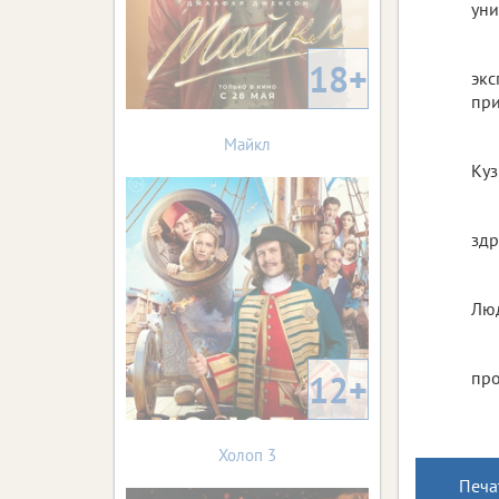
уни
18+
экс
при
Майкл
Куз
здр
Люд
12+
про
Холоп 3
Печа