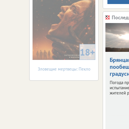
Послед
18+
Брянца
пообещ
Зловещие мертвецы: Пекло
градус
Погода пр
испытани
жителей р