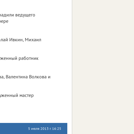
градили ведущего
фере
олай Ивкин, Михаил
луженный работник
а, Валентина Волкова и
луженный мастер
5 июля 2013 г. 16:25