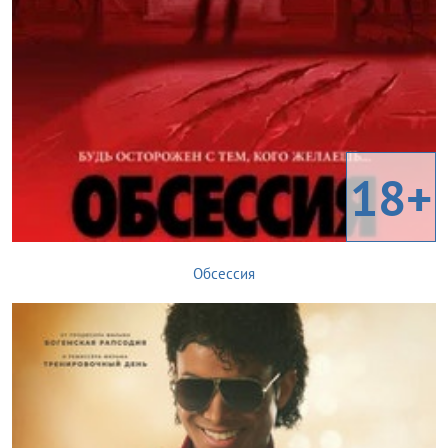
18+
Обсессия