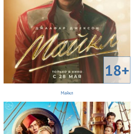
18+
Майкл