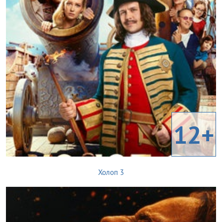
12+
Холоп 3