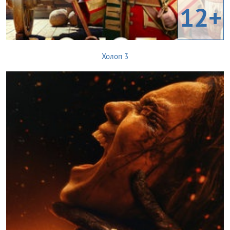
12+
Холоп 3