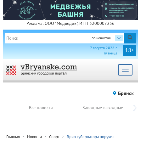
Реклама: ООО "Медведик", ИНН 3200007256
по новостям
7 августа 2026 г.
18+
пятница
Toggle
navigat
Брянск
Все новости
Заводные выходные
Главная
Новости
Спорт
Врио губернатора поручил