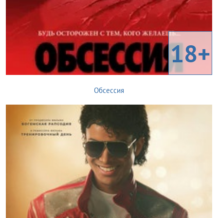
18+
Обсессия