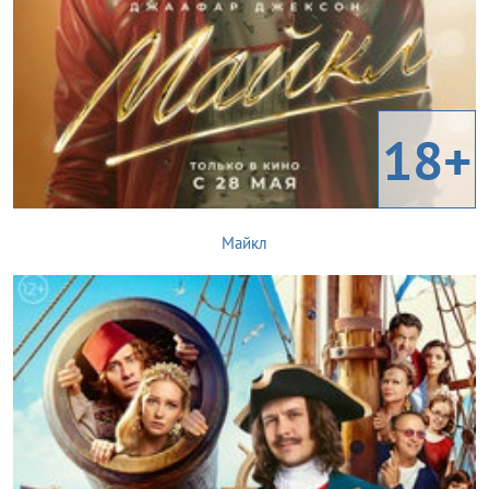
18+
Майкл