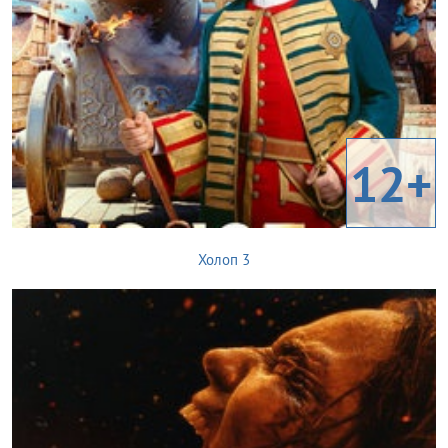
12+
Холоп 3