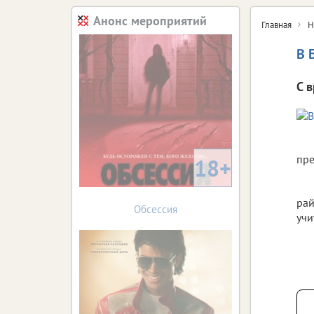
Анонс мероприятий
Главная
Н
В 
С 
пре
18+
рай
Обсессия
учи