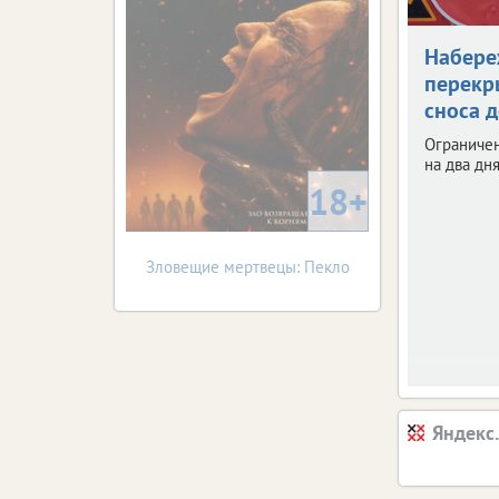
Набер
перекр
сноса 
Ограниче
на два дня
18+
Зловещие мертвецы: Пекло
Яндекс