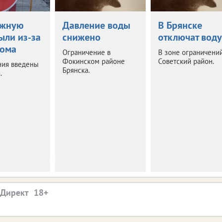
ежную
Давление воды
В Брянске
ыли из-за
снижено
отключат воду
дома
Ограничение в
В зоне ограничени
Фокинском районе
Советский район.
ния введены
Брянска.
.
.Директ