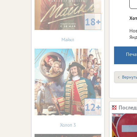
Хот
18+
Нов
Янд
Майкл
Печа
Вернуть
12+
Послед
Холоп 3