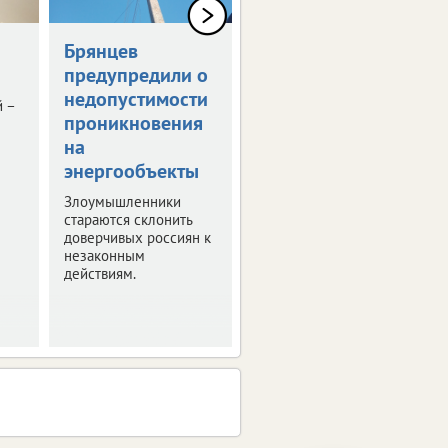
Брянцев
Мошенники
предупредили о
делают рассылки
недопустимости
со ссылками на
й –
проникновения
«проверки
на
спецслужб»
энергообъекты
Будьте внимательны,
не дайте себя
Злоумышленники
обмануть.
стараются склонить
доверчивых россиян к
незаконным
действиям.