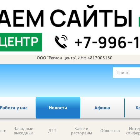
ООО "Регион центр", ИНН 4817003180
Работа у нас
Новости
Афиша
К
Заводные
Кафе и
Инте
сти
ДТП
Общество
выходные
рестораны
конфе