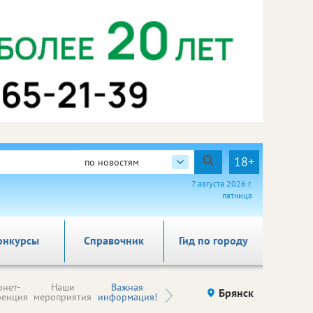
18+
по новостям
7 августа 2026 г.
пятница
онкурсы
Справочник
Гид по городу
Н
рнет-
Наши
Важная
Происшествия
Брянск
Здоровье
комп
ренция
мероприятия
информация!
п
ре