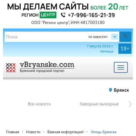
ООО "Регион центр", ИНН 4817003180
по новостям
7 августа 2026 г.
18+
пятница
Toggle
navigat
Брянск
Все новости
Заводные выходные
Главная
Новости
Важная информация!
Улицы Брянска