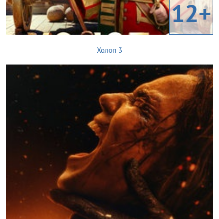
12+
Холоп 3