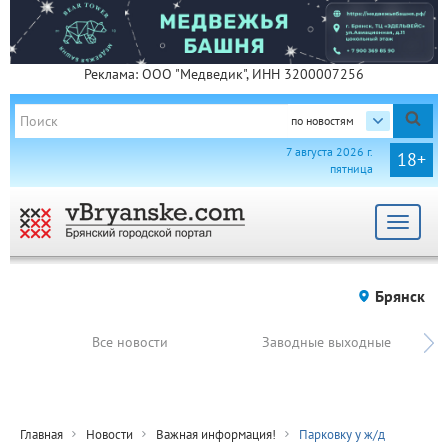
Реклама: ООО "Медведик", ИНН 3200007256
по новостям
7 августа 2026 г.
18+
пятница
Toggle
navigat
Брянск
Все новости
Заводные выходные
Главная
Новости
Важная информация!
Парковку у ж/д