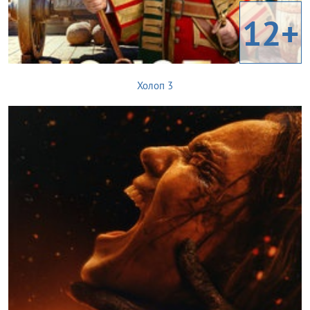
12+
Холоп 3