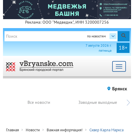
Реклама: ООО "Медведик", ИНН 3200007256
по новостям
7 августа 2026 г.
18+
пятница
Toggle
navigat
Брянск
Все новости
Заводные выходные
Главная
Новости
Важная информация!
Сквер Карла Маркса