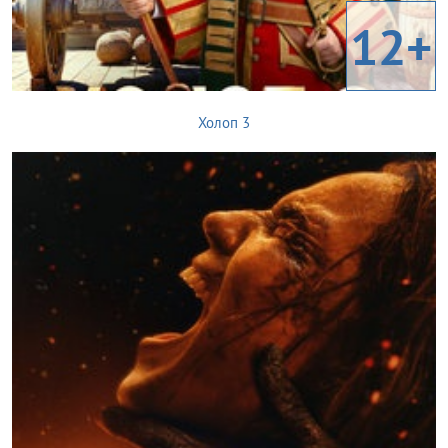
12+
Холоп 3