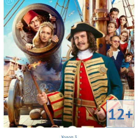
12+
Холоп 3