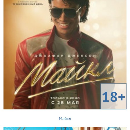
18+
Майкл