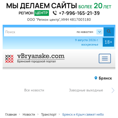
ООО "Регион центр", ИНН 4817003180
по новостям
9 августа 2026 г.
18+
воскресенье
Toggle
navigat
Брянск
Все новости
Заводные выходные
Главная
Новости
Транспорт
Брянск и Крым свяжет небо