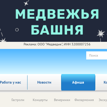
Реклама: ООО "Медведик", ИНН 3200007256
Работа у нас
Новости
Афиша
К
Гастроли
Концерты
Вечеринки
Филармония
Экск