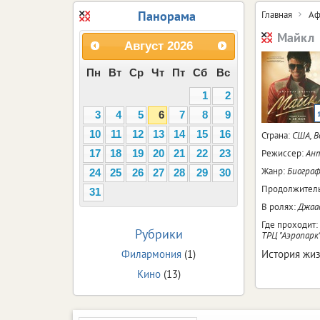
Панорама
Главная
Аф
Майкл
Август
2026
Пн
Вт
Ср
Чт
Пт
Сб
Вс
1
2
3
4
5
6
7
8
9
10
11
12
13
14
15
16
Страна:
США, 
Режиссер:
Ант
17
18
19
20
21
22
23
Жанр:
Биограф
24
25
26
27
28
29
30
Продолжитель
31
В ролях:
Джааф
Где проходит:
Рубрики
ТРЦ "Аэропарк
Филармония
(1)
История жиз
Кино
(13)