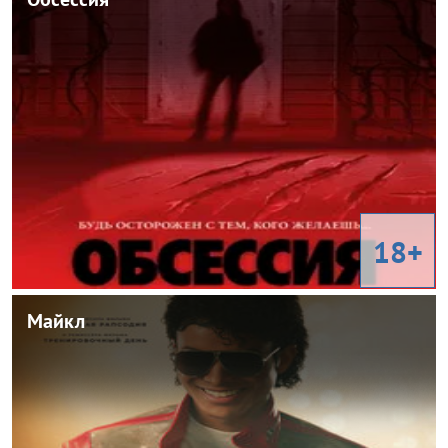
Обсессия
2025
Год:
США
Страна:
Карри Баркер
Режиссер:
Ужасы
Жанр:
Майкл Джонстон, Инде Наварретт, Купер Томлинсон, Меган
В ролях:
Лоулесс, Энди Рихтер
18+
Майкл
Майкл
США, Великобритания
Страна:
Антуан Фукуа
Режиссер:
Биография, драма, музыка
Жанр:
Джаафар Джексон, Джулиано Вальди, Колман Доминго,
В ролях:
Джейден Харвилл, Джейлен Линдон Хантер