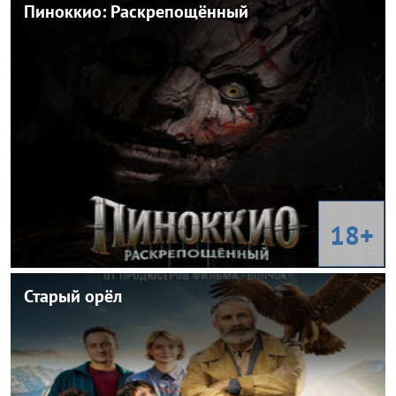
Пиноккио: Раскрепощённый
Пиноккио: Раскрепощённый
2026
Год:
Великобритания, США
Страна:
Рис Фрейк-Уотерфилд
Режиссер:
Ужасы
Жанр:
Ивэн Ллойд, Ричард Брейк, Роберт Инглунд, Адриан Бертон,
В ролях:
Питер ДеСоуза-Фейхони
18+
Старый орёл
Старый орёл
2026
Год:
Россия
Страна:
Мурад Ногмов
Режиссер:
Семейный, комедия
Жанр: