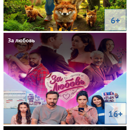
6+
За любовь
За любовь
2026
Год:
Россия
Страна:
Андрей Малай
Режиссер:
Мелодрама, комедия, фэнтези
Жанр:
Ксения Бородина, Алексей Чадов, Теона Бородина, Лея
В ролях:
Самойлова, Виктория Клинкова
16+