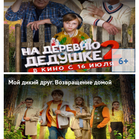
Россия
Страна:
Владимир Котт, Максим Колиганов
Режиссер:
Комедия, семейный
Жанр:
Юрий Стоянов, Фёдор Добронравов, Ярослав Головнёв, Ингрид
В ролях:
Олеринская, Татьяна Орлова
6+
Мой дикий друг. Возвращение домой
Мой дикий друг. Возвращение домой
2026
Год:
Россия
Страна:
Анна Курбатова
Режиссер:
Семейный, приключения
Жанр:
Елисей Чучилин, София Коваленко, Юлия Александрова, Ян
В ролях:
Цапник, Валентина Мазунина