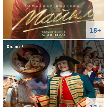
18+
Холоп 3
Холоп 3
2026
Год:
Россия
Страна:
Клим Шипенко
Режиссер:
Комедия, приключения
Жанр:
Милош Бикович, Павел Прилучный, Кристина Асмус, Иван
В ролях:
Охлобыстин, Александр Самойленко
12+