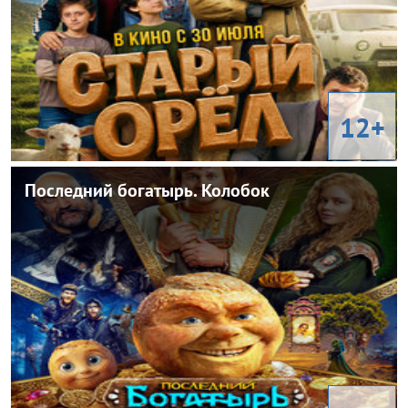
Алик Караев, Павел Лёвкин, Миша Шульц, Иса Новиков,
В ролях:
Надежда Михалкова
12+
Последний богатырь. Колобок
Последний богатырь. Колобок
Россия
Страна:
Антон Маслов
Режиссер:
Комедия, фэнтзи, приключения
Жанр:
Дмитрий Журавлев, Гарик Харламов, Гоша Куценко, Мила
В ролях:
Ершова, Татьяна Догилева