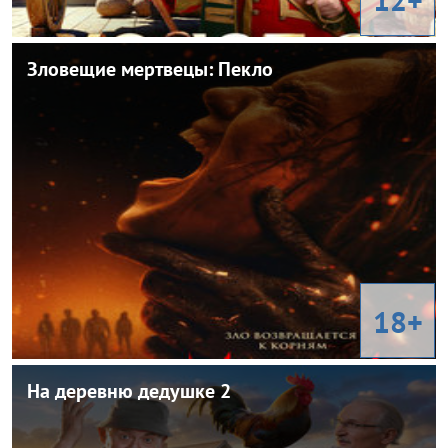
Зловещие мертвецы: Пекло
Зловещие мертвецы: Пекло
2026
Год:
Новая Зеландия, США, Канада
Страна:
Себастьян Ваничек
Режиссер:
Ужасы
Жанр:
Сухейла Якуб, Люсиан Бьюкенен, Хантер Духэн, Эролл Шанд,
В ролях:
Грета ван ден Бринк
18+
На деревню дедушке 2
На деревню дедушке 2
2026
Год: