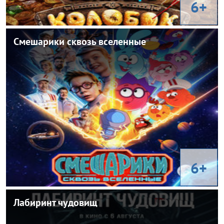
6+
Смешарики сквозь вселенные
Смешарики сквозь вселенные
2026
Год:
Россия
Страна:
Андрей Мармонтов, Илья Максимов
Режиссер:
Фантастика, комедия, приключения
Жанр:
Людмила Артемьева, Иван Агапов, Александр Лыков, Ян
В ролях:
Цапник, Николай Добрынин
6+
Лабиринт чудовищ
Лабиринт чудовищ
2024
Год: