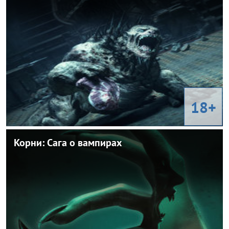
Польша
Страна:
Бартош Ковальски
Режиссер:
Ужасы
Жанр:
Мацей Даменцкий, Здислав Вардейн, Владимир Пресс, Анна
В ролях:
Нехребецка, Ann Korzeniecka
18+
Корни: Сага о вампирах
Корни: Сага о вампирах
2026
Год:
Великобритания
Страна:
Марко Ван Белль
Режиссер:
Ужасы
Жанр:
Грэйс Коллендер, Молли Макканн, Дэйзи Джелли, Шарлотта
В ролях:
Брэдли, Флинн Грэй