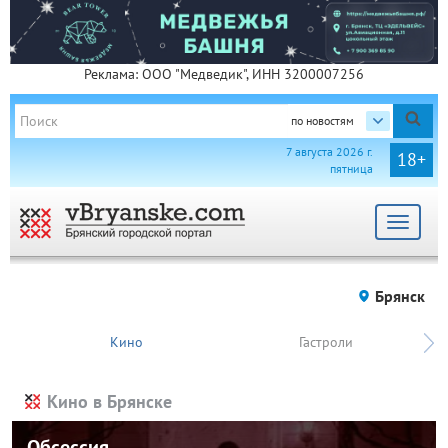
Реклама: ООО "Медведик", ИНН 3200007256
по новостям
7 августа 2026 г.
18+
пятница
Toggle
navigat
Брянск
Кино
Гастроли
Кино в Брянске
Обсессия