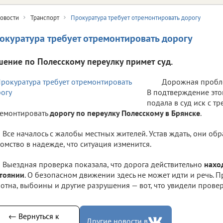
овости
Транспорт
Прокуратура требует отремонтировать дорогу
окуратура требует отремонтировать дорогу
шение по Полесскому переулку примет суд.
Дорожная пробле
В подтверждение это
подала в суд иск с т
емонтировать
дорогу по переулку Полесскому в Брянске
.
Все началось с жалобы местных жителей. Устав ждать, они об
омство в надежде, что ситуация изменится.
Выездная проверка показала, что дорога действительно
нахо
тоянии
. О безопасном движении здесь не может идти и речь. 
отна, выбоины и другие разрушения — вот, что увидели прове
← Вернуться к
Другие новости в