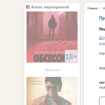
Анонс мероприятий
Главная
Н
Пр
Ре
отр
18+
вед
Обсессия
сос
пол