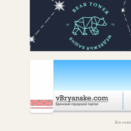
Все ново