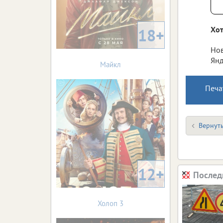
Хот
18+
Нов
Янд
Майкл
Печа
Вернуть
12+
Послед
Холоп 3