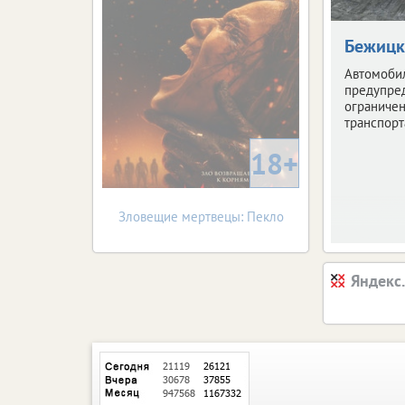
Бежицк
Автомоби
предупре
ограниче
транспорт
18+
Зловещие мертвецы: Пекло
Яндекс