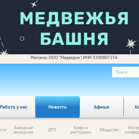
Реклама: ООО "Медведик", ИНН 3200007256
Работа у нас
Новости
Афиша
К
Заводные
Кафе и
Инте
сти
ДТП
Общество
выходные
рестораны
конфе