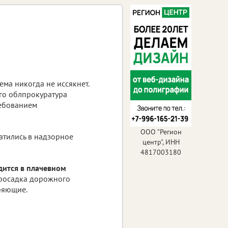
ма никогда не иссякнет.
го облпрокуратура
ребованием
ООО "Регион
ратились в надзорное
центр", ИНН
4817003180
дится в плачевном
Просадка дорожного
ряющие.