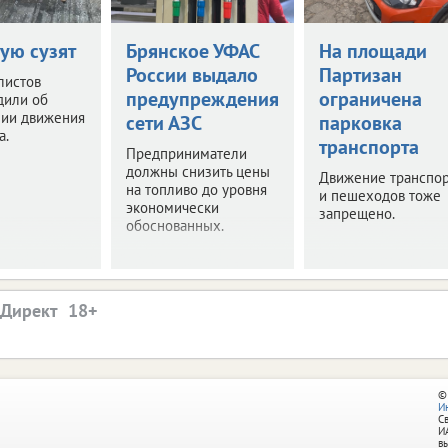
ую сузят
Брянское УФАС
На площади
России выдало
Партизан
листов
предупреждения
ограничена
дили об
нии движения
сети АЗС
парковка
а.
транспорта
Предприниматели
должны снизить цены
Движение транспор
на топливо до уровня
и пешеходов тоже
экономически
запрещено.
обоснованных.
.Директ
©
И
С
И
в