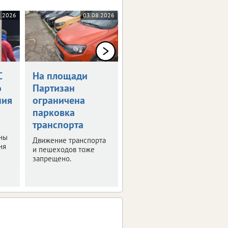
8.2026
03.08.2026
03.08.2026
С
На площади
В Брянске
о
Партизан
расширят
ния
ограничена
маршруты с
парковка
бесплатной
транспорта
пересадкой
ны
Движение транспорта
Выяснили, какие
ня
и пешеходов тоже
автобусы добавят в
запрещено.
действующий
перечень.