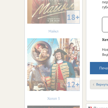
пер
губ
18+
Майкл
Хот
Нов
Янд
Печа
12+
Вернуть
Холоп 3