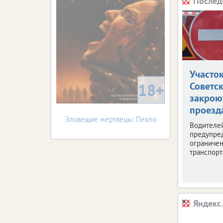
Послед
Участо
18+
Советс
закрою
проезд
Зловещие мертвецы: Пекло
Водителе
предупре
ограниче
транспорт
Яндекс