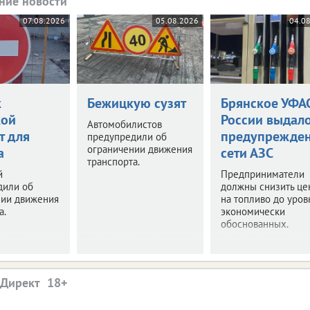
ние новости
07.08.2026
05.08.2026
04.0
к
Бежицкую сузят
Брянское УФА
кой
России выдал
Автомобилистов
т для
предупрежде
предупредили об
ограничении движения
а
сети АЗС
транспорта.
й
Предприниматели
дили об
должны снизить це
нии движения
на топливо до уров
а.
экономически
обоснованных.
.Директ