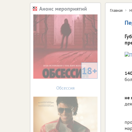
Анонс мероприятий
Главная
Н
Пе
Гу
пр
18+
14
бол
Обсессия
не 
дея
про
мар