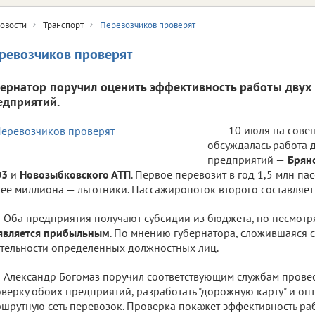
овости
Транспорт
Перевозчиков проверят
ревозчиков проверят
бернатор поручил оценить эффективность работы двух
едприятий.
10 июля на сове
обсуждалась работа 
предприятий —
Брян
03
и
Новозыбковского АТП
. Первое перевозит в год 1,5 млн па
ее миллиона — льготники. Пассажиропоток второго составляет 
Оба предприятия получают субсидии из бюджета, но несмотря
является прибыльным
. По мнению губернатора, сложившаяся с
тельности определенных должностных лиц.
Александр Богомаз поручил соответствующим службам прове
верку обоих предприятий, разработать "дорожную карту" и оп
шрутную сеть перевозок. Проверка покажет эффективность ра