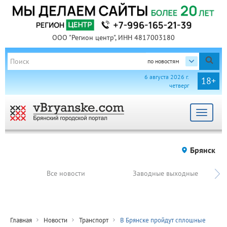
ООО "Регион центр", ИНН 4817003180
по новостям
6 августа 2026 г.
18+
четверг
Toggle
navigat
Брянск
Все новости
Заводные выходные
Главная
Новости
Транспорт
В Брянске пройдут сплошные