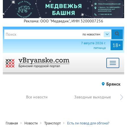
Реклама: ООО "Медведик", ИНН 3200007256
по новостям
7 августа 2026 г.
18+
пятница
Toggle
navigat
Брянск
Все новости
Заводные выходные
Главная
Новости
Транспорт
Есть ли повод для обгона?