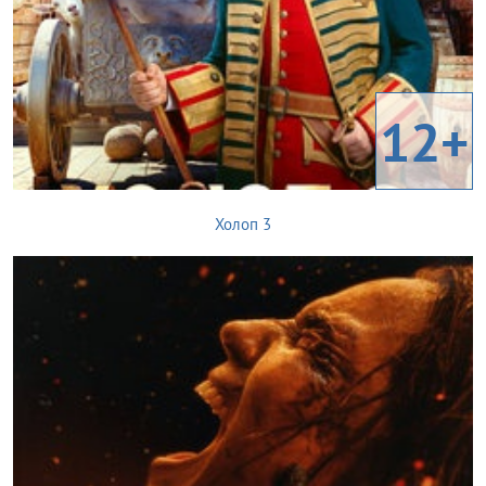
12+
Холоп 3