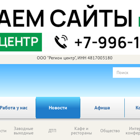
ООО "Регион центр", ИНН 4817003180
Работа у нас
Новости
Афиша
К
Заводные
Кафе и
Инте
сти
ДТП
Общество
выходные
рестораны
конфе