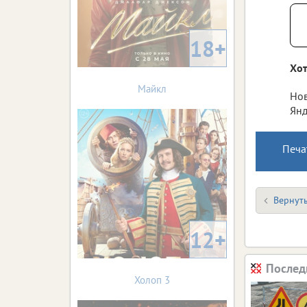
18+
Хот
Майкл
Нов
Янд
Печа
Вернуть
12+
Послед
Холоп 3