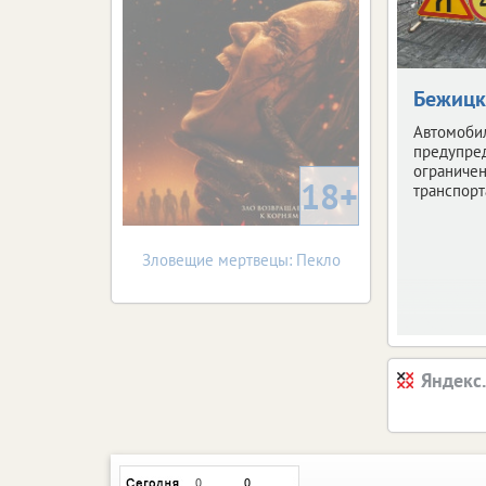
Бежицк
Автомоби
предупре
ограниче
18+
транспорт
Зловещие мертвецы: Пекло
Яндекс