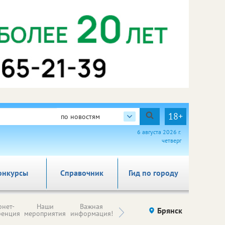
18+
по новостям
6 августа 2026 г.
четверг
онкурсы
Справочник
Гид по городу
Н
рнет-
Наши
Важная
Происшествия
Брянск
Здоровье
комп
ренция
мероприятия
информация!
п
ре