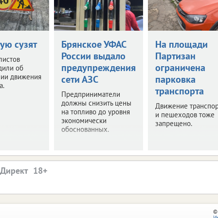
ую сузят
Брянское УФАС
На площади
России выдало
Партизан
листов
предупреждения
ограничена
дили об
нии движения
сети АЗС
парковка
а.
транспорта
Предприниматели
должны снизить цены
Движение транспор
на топливо до уровня
и пешеходов тоже
экономически
запрещено.
обоснованных.
.Директ
©
И