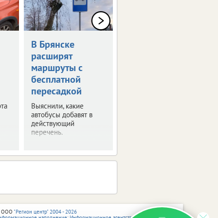
В Брянске
Введен новый
расширят
временный
маршруты с
запрет на вывоз
бесплатной
топлива
пересадкой
Это касается
отдельных видов
та
Выяснили, какие
горючего.
автобусы добавят в
Ограничения вступят в
действующий
силу с августа.
перечень.
 ООО
"Регион центр" 2004 - 2026
нформационное наполнение: Информационное агентство vRossii.ru