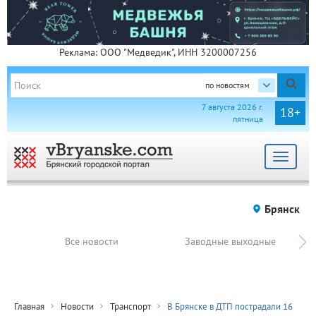
Реклама: ООО "Медведик", ИНН 3200007256
по новостям
7 августа 2026 г.
18+
пятница
Toggle
navigat
Брянск
Все новости
Заводные выходные
Главная
Новости
Транспорт
В Брянске в ДТП пострадали 16