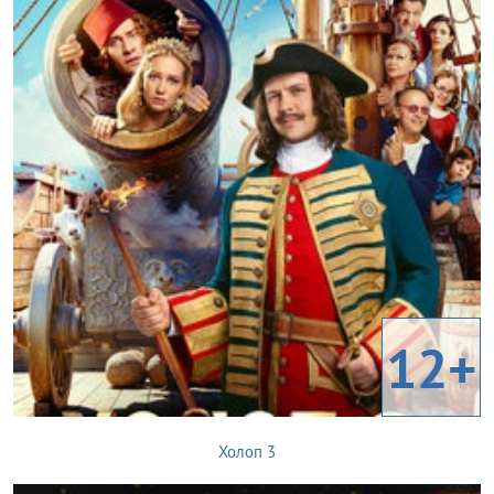
12+
Холоп 3