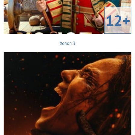
12+
Холоп 3