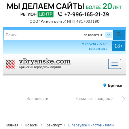
ООО "Регион центр", ИНН 4817003180
по новостям
9 августа 2026 г.
18+
воскресенье
Toggle
navigat
Брянск
Все новости
Заводные выходные
Главная
Новости
Транспорт
В переулке Пилотов начали