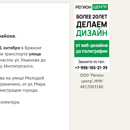
районе.
31 октября
в Брянске
ия транспорта
улица
часток ул. Ульянова до
. Институтского.
ООО "Регион
шева на улице Молодой
центр", ИНН
граничено, от ул. Мира
4817003180
инистрации города.
ллектора.