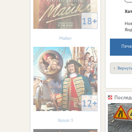
Хот
18+
Нов
Янд
Майкл
Печа
Вернуть
Послед
12+
Холоп 3