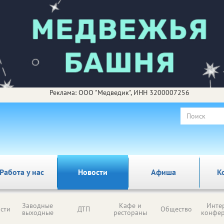
Реклама: ООО "Медведик", ИНН 3200007256
Работа у нас
Новости
Афиша
К
Заводные
Кафе и
Инте
сти
ДТП
Общество
выходные
рестораны
конфе