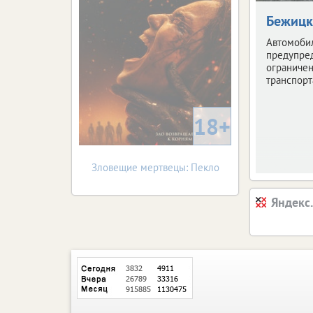
Бежицк
Автомоби
предупре
ограниче
транспорт
18+
Зловещие мертвецы: Пекло
Яндекс