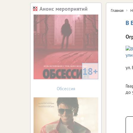
Анонс мероприятий
Главная
Н
В 
Ог
ул.
18+
Гва
Обсессия
до 