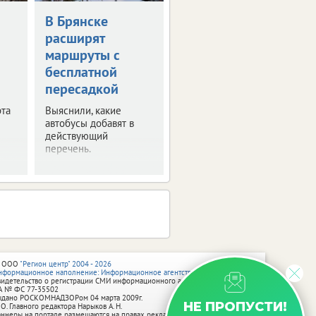
В Брянске
Введен новый
расширят
временный
маршруты с
запрет на вывоз
бесплатной
топлива
пересадкой
Это касается
отдельных видов
та
Выяснили, какие
горючего.
автобусы добавят в
Ограничения вступят в
действующий
силу с августа.
перечень.
 ООО
"Регион центр" 2004 - 2026
нформационное наполнение: Информационное агентство vRossii.ru
видетельство о регистрации СМИ информационного агентства vRossii.ru
А № ФС 77‑35502
ыдано РОСКОМНАДЗОРом 04 марта 2009г.
НЕ ПРОПУСТИ!
 О. Главного редактора Нарыков А. Н.
аннеры на портале размещаются на правах рекламы.