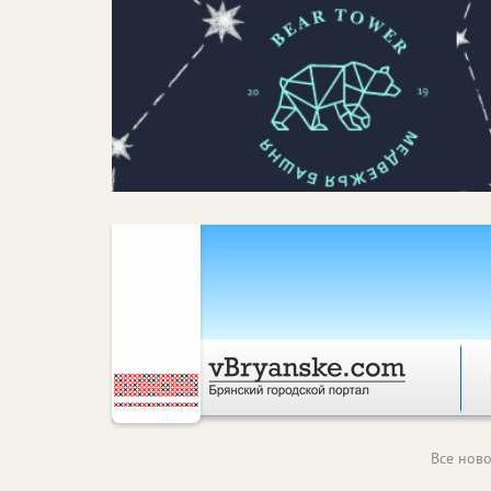
Все ново