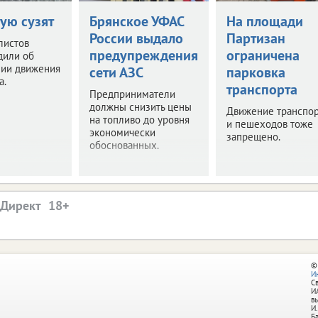
ую сузят
Брянское УФАС
На площади
России выдало
Партизан
листов
предупреждения
ограничена
дили об
нии движения
сети АЗС
парковка
а.
транспорта
Предприниматели
должны снизить цены
Движение транспор
на топливо до уровня
и пешеходов тоже
экономически
запрещено.
обоснованных.
.Директ
©
И
С
И
в
И.
Б