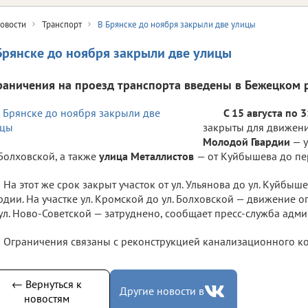
овости
Транспорт
В Брянске до ноября закрыли две улицы
Брянске до ноября закрыли две улицы
раничения на проезд транспорта введены в Бежецком 
С 15 августа по 
закрыты для движен
Молодой Гвардии
— у
 Болховской, а также
улица Металлистов
— от Куйбышева до пер
На этот же срок закрыт участок от ул. Ульянова до ул. Куйбы
рдии. На участке ул. Кромской до ул. Болховской — движение о
ул. Ново-Советской — затруднено, сообщает пресс-служба адм
Ограничения связаны с реконструкцией канализационного ко
← Вернуться к
Другие новости в
новостям