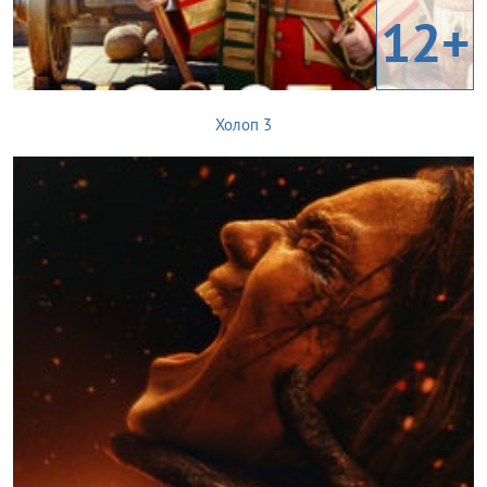
12+
Холоп 3