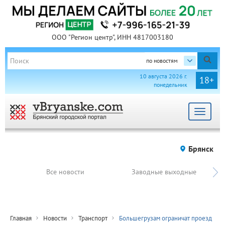
ООО "Регион центр", ИНН 4817003180
по новостям
10 августа 2026 г.
18+
понедельник
Toggle
navigat
Брянск
Все новости
Заводные выходные
Главная
Новости
Транспорт
Большегрузам ограничат проезд