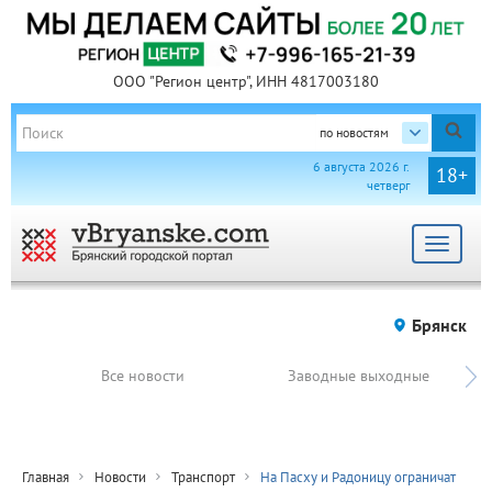
ООО "Регион центр", ИНН 4817003180
по новостям
6 августа 2026 г.
18+
четверг
Toggle
navigat
Брянск
Все новости
Заводные выходные
Главная
Новости
Транспорт
На Пасху и Радоницу ограничат