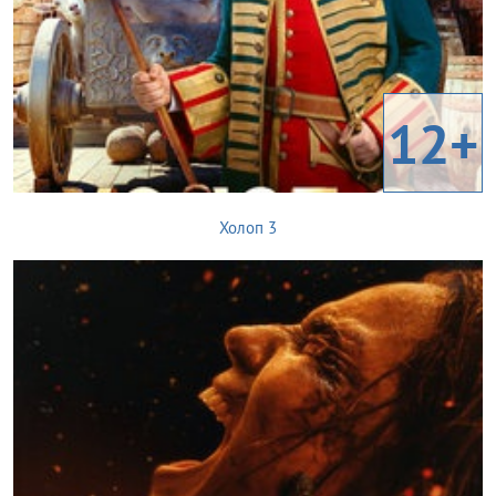
12+
Холоп 3